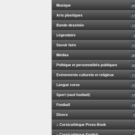
Musique
2
Arts plastiques
1
Bande dessinée
1
Légendaire
Savoir faire
1
Médias
2
Politique et personnalités publiques
3
Evénements culturels et religieux
1
Langue corse
1
Sport (sauf football)
1
Football
1
Divers
> Corsicathèque Press-Book
> Corsicathèque English