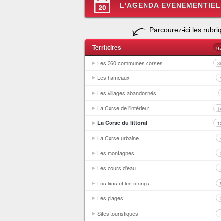
L'AGENDA EVENEMENTIEL
Parcourez-ici les rubri
Territoires
9
Les 360 communes corses
3
Les hameaux
Les villages abandonnés
La Corse de l'intérieur
1
La Corse du littoral
1
La Corse urbaine
Les montagnes
Les cours d'eau
Les lacs et les étangs
Les plages
Sites touristiques