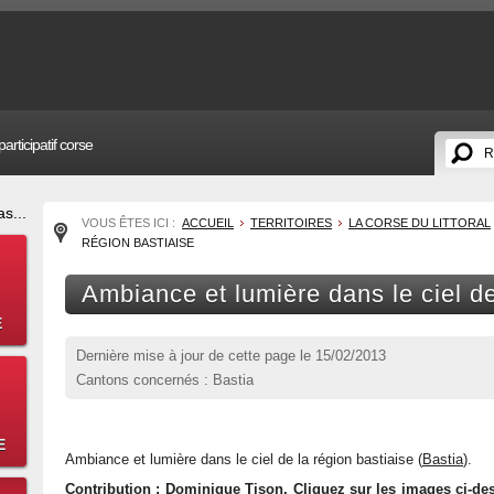
articipatif corse
s...
VOUS ÊTES ICI :
ACCUEIL
TERRITOIRES
LA CORSE DU LITTORAL
RÉGION BASTIAISE
Ambiance et lumière dans le ciel de
E
Dernière mise à jour de cette page le
15/02/2013
Cantons concernés : Bastia
E
Ambiance et lumière dans le ciel de la région bastiaise (
Bastia
).
Contribution : Dominique Tison. Cliquez sur les images ci-de