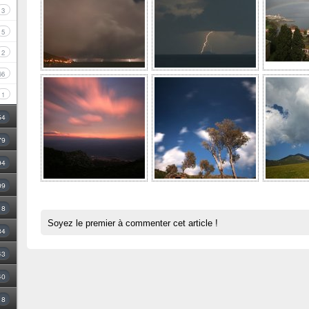
3
5
2
66
1
54
79
94
09
18
Soyez le premier à commenter cet article !
34
43
40
8