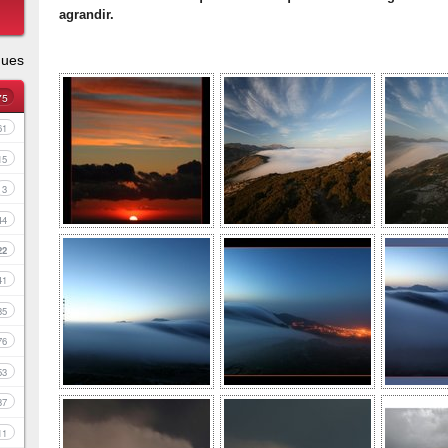
agrandir.
ques
75
61
15
3
44
22
41
35
76
53
37
11