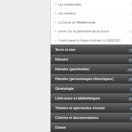
Les randonnées
Les sentiers
La Corse en Méditerranée
Livres sur le patrimoine de la Corse
I nostri paesi in lingua nustrale cù l'ADECEC
Terre et mer
1
Histoire
6
Histoire (patrimoine)
12
Histoire (personnages historiques)
3
Généalogie
Littérature et bibliothèques
8
Théâtre et spectacles vivants
Cinéma et documentaires
Danse