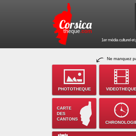
1er média culturel et p
Ne manquez pa
PHOTOTHEQUE
VIDEOTHEQU
CARTE
DES
CANTONS
CHRONOLOGI