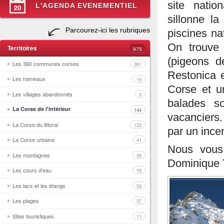
site natio
L'AGENDA EVENEMENTIEL
sillonne la
Parcourez-ici les rubriques
piscines na
On trouve 
Territoires
975
(pigeons d
Les 360 communes corses
361
Restonica 
Les hameaux
15
Corse et u
Les villages abandonnés
3
balades s
La Corse de l'intérieur
144
vacanciers.
La Corse du littoral
122
par un ince
La Corse urbaine
41
Nous vous
Les montagnes
35
Dominique 
Les cours d'eau
76
Les lacs et les étangs
53
Les plages
37
Sites touristiques
11