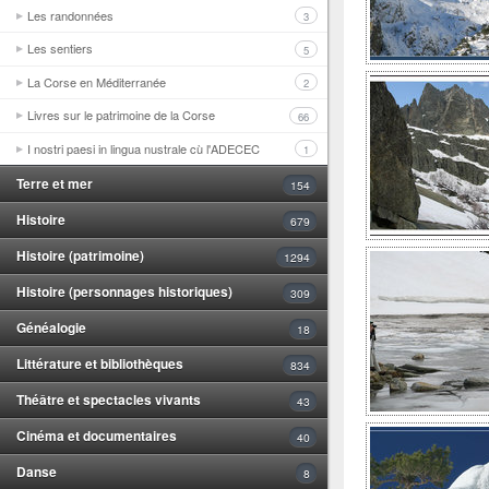
Les randonnées
3
Les sentiers
5
La Corse en Méditerranée
2
Livres sur le patrimoine de la Corse
66
I nostri paesi in lingua nustrale cù l'ADECEC
1
Terre et mer
154
Histoire
679
Histoire (patrimoine)
1294
Histoire (personnages historiques)
309
Généalogie
18
Littérature et bibliothèques
834
Théâtre et spectacles vivants
43
Cinéma et documentaires
40
Danse
8