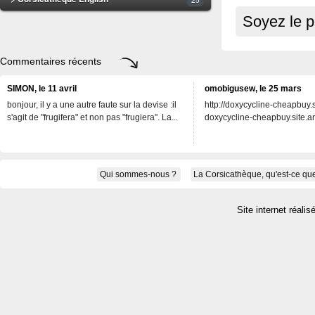
Soyez le p
Commentaires récents
SIMON, le 11 avril
omobigusew, le 25 mars
bonjour, il y a une autre faute sur la devise :il
http://doxycycline-cheapbuy.si
s'agit de "frugifera" et non pas "frugiera". La...
doxycycline-cheapbuy.site.an
Qui sommes-nous ?
La Corsicathèque, qu'est-ce que
Site internet réalis