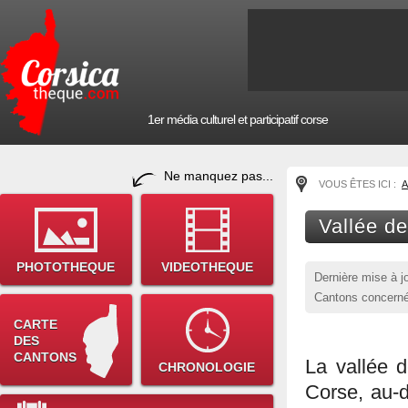
1er média culturel et participatif corse
Ne manquez pas...
VOUS ÊTES ICI :
A
Vallée de
PHOTOTHEQUE
VIDEOTHEQUE
Dernière mise à j
Cantons concernés
CARTE
DES
CANTONS
La vallée d
CHRONOLOGIE
Corse, au-