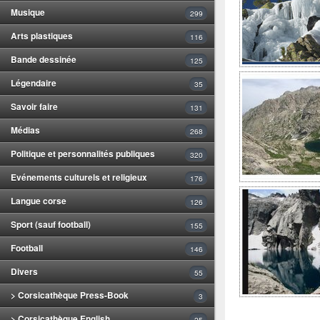
Musique
299
Arts plastiques
116
Bande dessinée
125
Légendaire
35
Savoir faire
131
Médias
268
Politique et personnalités publiques
320
Evénements culturels et religieux
176
Langue corse
126
Sport (sauf football)
155
Football
146
Divers
55
> Corsicathèque Press-Book
3
> Corsicathèque English
25