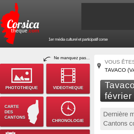
1er média culturel et participatif corse
Ne manquez pas...
VOUS ÊTES 
TAVACO (VA
Tavaco 
PHOTOTHEQUE
VIDEOTHEQUE
févrie
CARTE
DES
Dernière m
CANTONS
CHRONOLOGIE
Cantons c