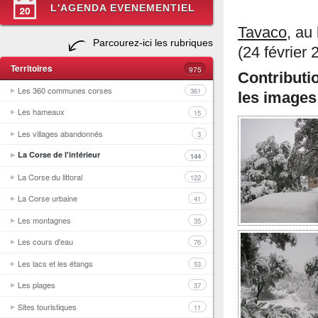
L'AGENDA EVENEMENTIEL
Tavaco
, au 
Parcourez-ici les rubriques
(24 février 
Territoires
975
Contributi
Les 360 communes corses
361
les images
Les hameaux
15
Les villages abandonnés
3
La Corse de l'intérieur
144
La Corse du littoral
122
La Corse urbaine
41
Les montagnes
35
Les cours d'eau
76
Les lacs et les étangs
53
Les plages
37
Sites touristiques
11