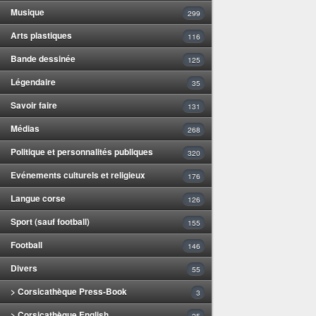
Musique
299
Arts plastiques
116
Bande dessinée
125
Légendaire
35
Savoir faire
131
Médias
268
Politique et personnalités publiques
320
Evénements culturels et religieux
176
Langue corse
126
Sport (sauf football)
155
Football
146
Divers
55
> Corsicathèque Press-Book
3
> Corsicathèque English
25