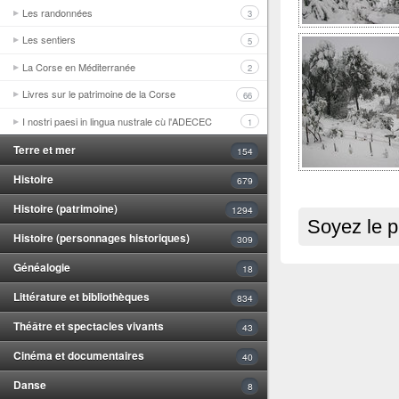
Les randonnées
3
Les sentiers
5
La Corse en Méditerranée
2
Livres sur le patrimoine de la Corse
66
I nostri paesi in lingua nustrale cù l'ADECEC
1
Terre et mer
154
Histoire
679
Histoire (patrimoine)
1294
Soyez le p
Histoire (personnages historiques)
309
Généalogie
18
Littérature et bibliothèques
834
Théâtre et spectacles vivants
43
Cinéma et documentaires
40
Danse
8