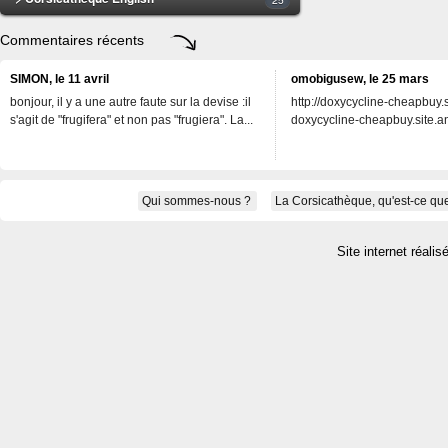
Commentaires récents
SIMON, le 11 avril
omobigusew, le 25 mars
bonjour, il y a une autre faute sur la devise :il
http://doxycycline-cheapbuy.si
s'agit de "frugifera" et non pas "frugiera". La...
doxycycline-cheapbuy.site.an
Qui sommes-nous ?
La Corsicathèque, qu'est-ce que
Site internet réalis