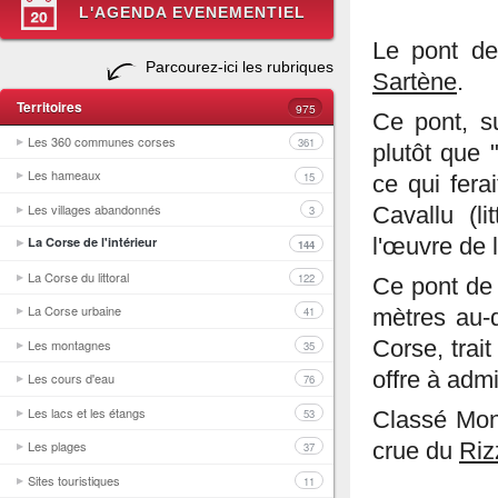
L'AGENDA EVENEMENTIEL
Le pont de
Parcourez-ici les rubriques
Sartène
.
Territoires
975
Ce pont, s
Les 360 communes corses
361
plutôt que "
Les hameaux
15
ce qui fera
Les villages abandonnés
Cavallu (li
3
l'œuvre de 
La Corse de l'intérieur
144
La Corse du littoral
122
Ce pont de 
La Corse urbaine
41
mètres au-d
Les montagnes
Corse, trai
35
offre à admi
Les cours d'eau
76
Les lacs et les étangs
53
Classé Mon
Les plages
crue du
Riz
37
Sites touristiques
11