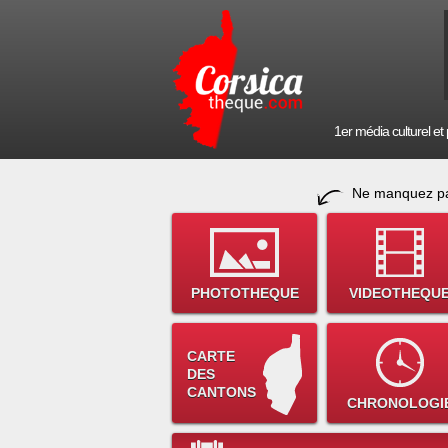
1er média culturel et p
Ne manquez pa
PHOTOTHEQUE
VIDEOTHEQU
CARTE
DES
CANTONS
CHRONOLOGI