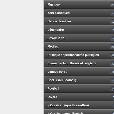
Musique
2
Arts plastiques
1
Bande dessinée
1
Légendaire
Savoir faire
1
Médias
2
Politique et personnalités publiques
3
Evénements culturels et religieux
1
Langue corse
1
Sport (sauf football)
1
Football
1
Divers
> Corsicathèque Press-Book
> Corsicathèque English