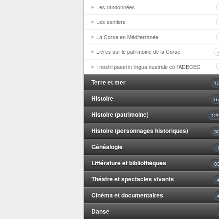
Les randonnées
Les sentiers
La Corse en Méditerranée
Livres sur le patrimoine de la Corse
I nostri paesi in lingua nustrale cù l'ADECEC
Terre et mer
1
Histoire
6
Histoire (patrimoine)
12
Histoire (personnages historiques)
3
Généalogie
Littérature et bibliothèques
8
Théâtre et spectacles vivants
Cinéma et documentaires
Danse