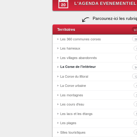
L'AGENDA EVENEMENTIEL
Parcourez-ici les rubri
Territoires
9
Les 360 communes corses
3
Les hameaux
Les villages abandonnés
La Corse de l'intérieur
1
La Corse du littoral
1
La Corse urbaine
Les montagnes
Les cours d'eau
Les lacs et les étangs
Les plages
Sites touristiques