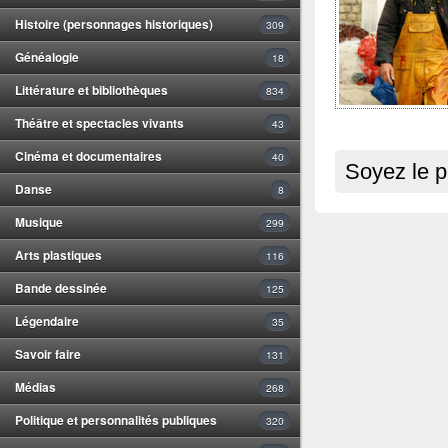
Histoire (personnages historiques)
309
Généalogie
18
Littérature et bibliothèques
834
Théâtre et spectacles vivants
43
Cinéma et documentaires
40
Soyez le p
Danse
8
Musique
299
Arts plastiques
116
Bande dessinée
125
Légendaire
35
Savoir faire
131
Médias
268
Politique et personnalités publiques
320