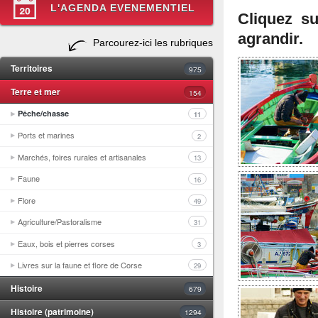
L'AGENDA EVENEMENTIEL
Cliquez s
agrandir.
Parcourez-ici les rubriques
Territoires
975
Terre et mer
154
Pêche/chasse
11
Ports et marines
2
Marchés, foires rurales et artisanales
13
Faune
16
Flore
49
Agriculture/Pastoralisme
31
Eaux, bois et pierres corses
3
Livres sur la faune et flore de Corse
29
Histoire
679
Histoire (patrimoine)
1294