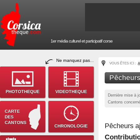
1er média culturel et participatif corse
Ne manquez pas...
VOUS ÊTES ICI :
A
Pêcheurs
PHOTOTHEQUE
VIDEOTHEQUE
Dernière mise à j
Cantons concerné
CARTE
DES
CANTONS
Pêcheurs aj
CHRONOLOGIE
Contributi