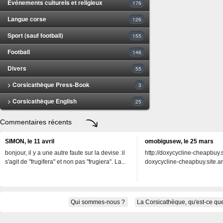
Evénements culturels et religieux
176
Langue corse
126
Sport (sauf football)
155
Football
146
Divers
55
> Corsicathèque Press-Book
3
> Corsicathèque English
25
Commentaires récents
SIMON, le 11 avril
omobigusew, le 25 mars
bonjour, il y a une autre faute sur la devise :il
http://doxycycline-cheapbuy.si
s'agit de "frugifera" et non pas "frugiera". La...
doxycycline-cheapbuy.site.an
Qui sommes-nous ?
La Corsicathèque, qu'est-ce que