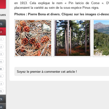
en 1913. Cela explique le nom « Pin laricio de Corse ». D'
placeraient la variété au sein de la sous-espèce Pinus nigra.
Photos : Pierre Bona et divers. Cliquez sur les images ci-dess
ques
75
54
11
2
13
16
49
Soyez le premier à commenter cet article !
31
3
29
79
94