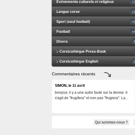
Evénements culturels et religieux
1
Langue corse
1
Sport (sauf football)
1
Football
1
Divers
> Corsicathèque Press-Book
> Corsicathèque English
Commentaires récents
SIMON, le 11 avril
bonjour, il y a une autre faute sur la devise :il
s'agit de "frugifera" et non pas "frugiera". La...
Qui sommes-nous ?