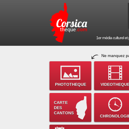
1er média culturel et p
Ne manquez pa
PHOTOTHEQUE
VIDEOTHEQU
CARTE
DES
CANTONS
CHRONOLOGI