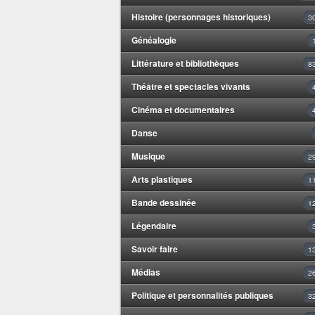
Histoire (personnages historiques)
3
Généalogie
Littérature et bibliothèques
8
Théâtre et spectacles vivants
Cinéma et documentaires
Danse
Musique
2
Arts plastiques
1
Bande dessinée
1
Légendaire
Savoir faire
1
Médias
2
Politique et personnalités publiques
3