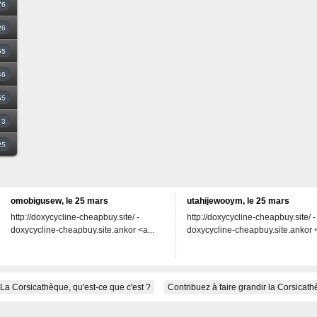
76
26
55
46
55
3
25
omobigusew, le 25 mars
utahijewooym, le 25 mars
http://doxycycline-cheapbuy.site/ -
http://doxycycline-cheapbuy.site/ -
doxycycline-cheapbuy.site.ankor <a...
doxycycline-cheapbuy.site.ankor <
La Corsicathèque, qu'est-ce que c'est ?
Contribuez à faire grandir la Corsicat