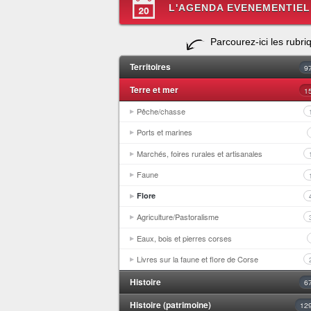
L'AGENDA EVENEMENTIEL
Parcourez-ici les rubri
Territoires
9
Terre et mer
1
Pêche/chasse
Ports et marines
Marchés, foires rurales et artisanales
Faune
Flore
Agriculture/Pastoralisme
Eaux, bois et pierres corses
Livres sur la faune et flore de Corse
Histoire
6
Histoire (patrimoine)
12