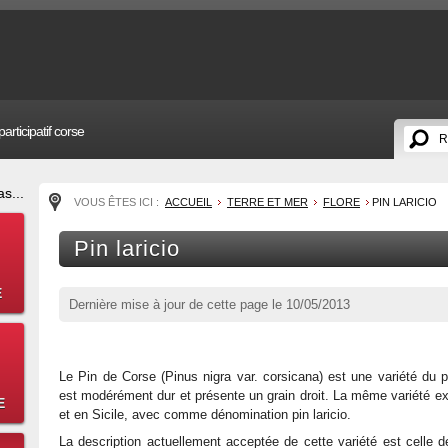
articipatif corse
s...
VOUS ÊTES ICI :
ACCUEIL
TERRE ET MER
FLORE
PIN LARICIO
Pin laricio
E
Dernière mise à jour de cette page le
10/05/2013
Le Pin de Corse (Pinus nigra var. corsicana) est une variété du pi
est modérément dur et présente un grain droit. La même variété ex
E
et en Sicile, avec comme dénomination pin laricio.
La description actuellement acceptée de cette variété est celle d