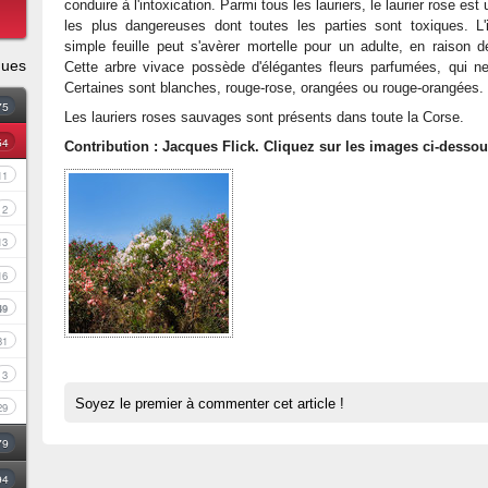
conduire à l'intoxication. Parmi tous les lauriers, le laurier rose es
les plus dangereuses dont toutes les parties sont toxiques. L'
simple feuille peut s'avèrer mortelle pour un adulte, en raison
ques
Cette arbre vivace possède d'élégantes fleurs parfumées, qui ne
Certaines sont blanches, rouge-rose, orangées ou rouge-orangées.
75
Les lauriers roses sauvages sont présents dans toute la Corse.
54
Contribution : Jacques Flick. Cliquez sur les images ci-dessou
11
2
13
16
49
31
3
Soyez le premier à commenter cet article !
29
79
94