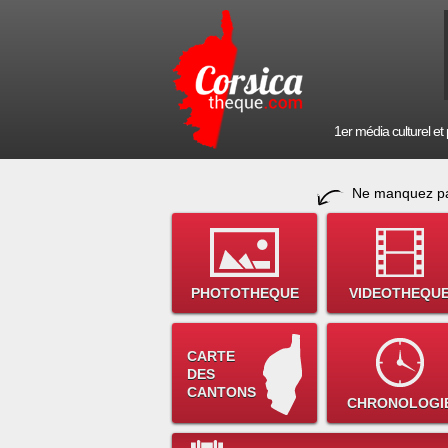
1er média culturel et p
Ne manquez pa
PHOTOTHEQUE
VIDEOTHEQU
CARTE
DES
CANTONS
CHRONOLOGI