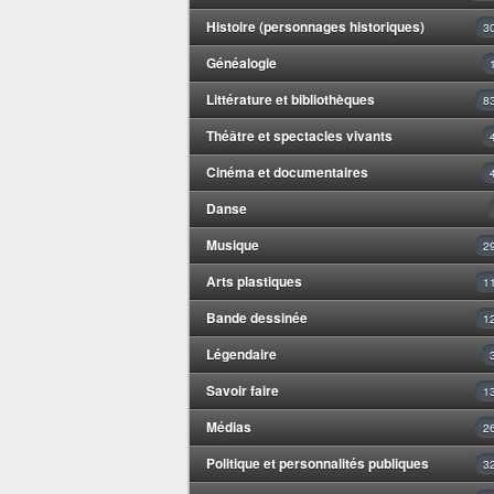
Histoire (personnages historiques)
3
Généalogie
Littérature et bibliothèques
8
Théâtre et spectacles vivants
Cinéma et documentaires
Danse
Musique
2
Arts plastiques
1
Bande dessinée
1
Légendaire
Savoir faire
1
Médias
2
Politique et personnalités publiques
3