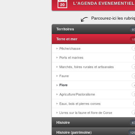
L'AGENDA EVENEMENTIEL
Parcourez-ici les rubri
Territoires
9
Terre et mer
1
Pêche/chasse
Ports et marines
Marchés, foires rurales et artisanales
Faune
Flore
Agriculture/Pastoralisme
Eaux, bois et pierres corses
Livres sur la faune et flore de Corse
Histoire
6
Histoire (patrimoine)
12