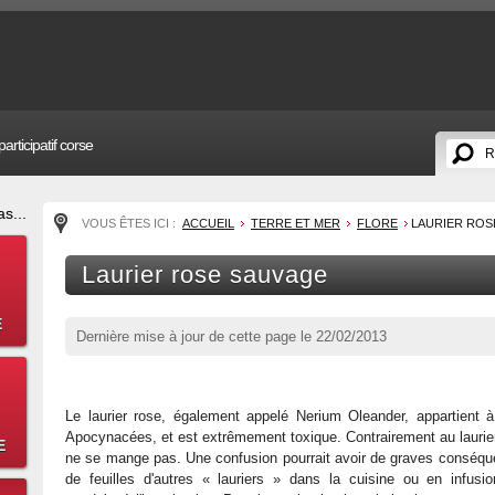
articipatif corse
s...
VOUS ÊTES ICI :
ACCUEIL
TERRE ET MER
FLORE
LAURIER ROS
Laurier rose sauvage
E
Dernière mise à jour de cette page le
22/02/2013
Le laurier rose, également appelé Nerium Oleander, appartient à
Apocynacées, et est extrêmement toxique. Contrairement au laurier,
E
ne se mange pas. Une confusion pourrait avoir de graves conséque
de feuilles d'autres « lauriers » dans la cuisine ou en infusio