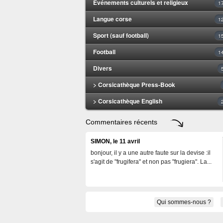
Evénements culturels et religieux
1
Langue corse
1
Sport (sauf football)
1
Football
1
Divers
> Corsicathèque Press-Book
> Corsicathèque English
Commentaires récents
SIMON, le 11 avril
bonjour, il y a une autre faute sur la devise :il
s'agit de "frugifera" et non pas "frugiera". La...
Qui sommes-nous ?