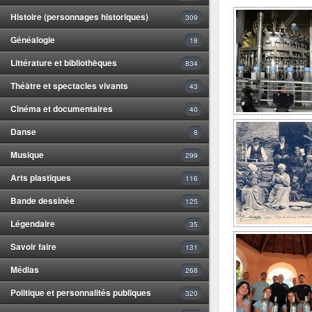
Histoire (personnages historiques)
309
Généalogie
18
Littérature et bibliothèques
834
Théâtre et spectacles vivants
43
Cinéma et documentaires
40
Danse
8
Musique
299
Arts plastiques
116
Bande dessinée
125
Légendaire
35
Savoir faire
131
Médias
268
Politique et personnalités publiques
320