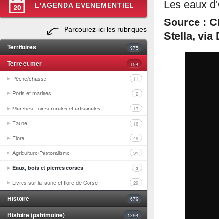
Les eaux d'
L'AGENDA EVENEMENTIEL
Source : C
Parcourez-ici les rubriques
Stella, via
Territoires
975
Terre et mer
154
Pêche/chasse
11
Ports et marines
2
Marchés, foires rurales et artisanales
13
Faune
16
Flore
49
Agriculture/Pastoralisme
31
Eaux, bois et pierres corses
3
Livres sur la faune et flore de Corse
29
Histoire
679
Histoire (patrimoine)
1294