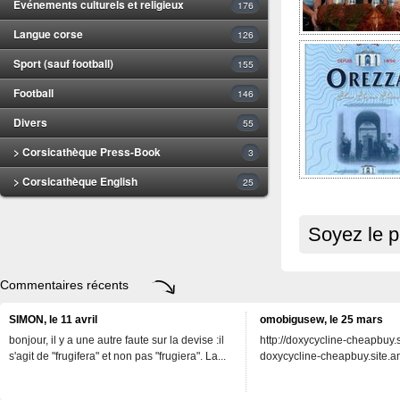
Evénements culturels et religieux
176
Langue corse
126
Sport (sauf football)
155
Football
146
Divers
55
> Corsicathèque Press-Book
3
> Corsicathèque English
25
Soyez le p
Commentaires récents
SIMON, le 11 avril
omobigusew, le 25 mars
bonjour, il y a une autre faute sur la devise :il
http://doxycycline-cheapbuy.si
s'agit de "frugifera" et non pas "frugiera". La...
doxycycline-cheapbuy.site.an