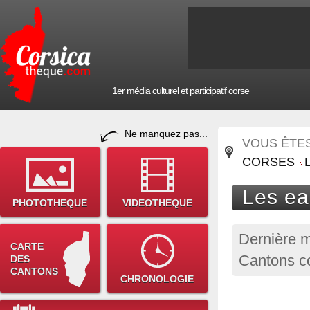
1er média culturel et participatif corse
Ne manquez pas...
VOUS ÊTES 
CORSES
Les ea
PHOTOTHEQUE
VIDEOTHEQUE
Dernière m
CARTE
Cantons co
DES
CANTONS
CHRONOLOGIE