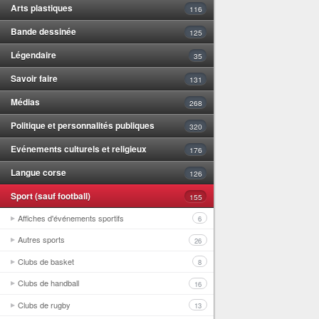
Arts plastiques
116
Bande dessinée
125
Légendaire
35
Savoir faire
131
Médias
268
Politique et personnalités publiques
320
Evénements culturels et religieux
176
Langue corse
126
Sport (sauf football)
155
Affiches d'événements sportifs
6
Autres sports
26
Clubs de basket
8
Clubs de handball
16
Clubs de rugby
13