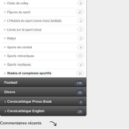
Clubs de volley
8
Figures du sport
27
L'Histoire du sport corse (hors football)
3
Livres sur le sport corse
7
Rallye
3
Sports de combat
6
Sports mécaniques
17
Sports nautiques
4
Stades et complexes sportifs
11
Football
146
Divers
55
> Corsicathèque Press-Book
3
> Corsicathèque English
25
Commentaires récents