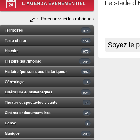
Le stade d'
L'AGENDA EVENEMENTIEL
Parcourez-ici les rubriques
Territoires
975
Terre et mer
154
Soyez le p
Histoire
679
Histoire (patrimoine)
1294
Histoire (personnages historiques)
309
Généalogie
18
Littérature et bibliothèques
834
Théâtre et spectacles vivants
43
Cinéma et documentaires
40
Danse
8
Musique
299