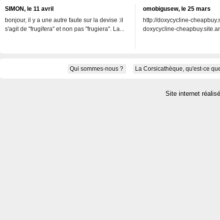
SIMON, le 11 avril
omobigusew, le 25 mars
bonjour, il y a une autre faute sur la devise :il
http://doxycycline-cheapbuy.si
s'agit de "frugifera" et non pas "frugiera". La...
doxycycline-cheapbuy.site.an
Qui sommes-nous ?
La Corsicathèque, qu'est-ce que
Site internet réalis