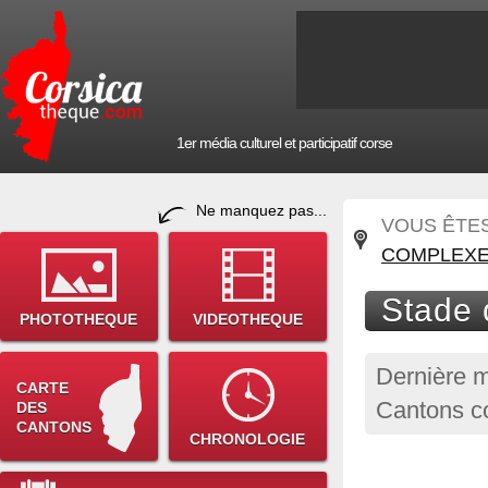
1er média culturel et participatif corse
Ne manquez pas...
VOUS ÊTES 
COMPLEXE
Stade 
PHOTOTHEQUE
VIDEOTHEQUE
Dernière m
CARTE
Cantons co
DES
CANTONS
CHRONOLOGIE