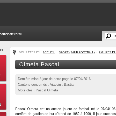
articipatif corse
s...
VOUS ÊTES ICI :
ACCUEIL
SPORT (SAUF FOOTBALL)
FIGURES D
Olmeta Pascal
E
Dernière mise à jour de cette page le
07/04/2016
Cantons concernés : Aiacciu , Bastia
Mots clés : Pascal Olmeta
E
Pascal Olmeta est un ancien joueur de football né le 07/04/19
carrière de gardien de but s'étend de 1982 à 1999, il joue succe