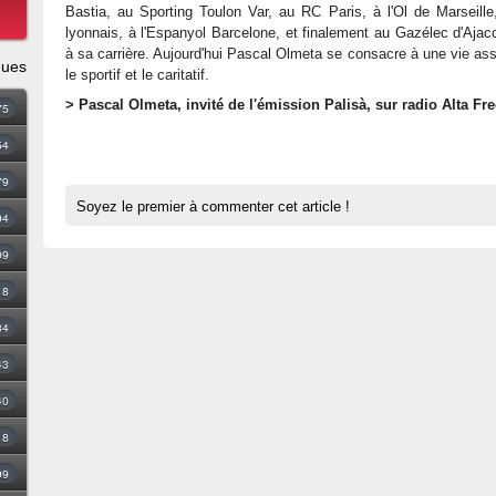
Bastia, au Sporting Toulon Var, au RC Paris, à l'Ol de Marseille
lyonnais, à l'Espanyol Barcelone, et finalement au Gazélec d'Ajacc
à sa carrière. Aujourd'hui Pascal Olmeta se consacre à une vie asso
ques
le sportif et le caritatif.
> Pascal Olmeta, invité de l'émission Palisà, sur radio Alta Fr
75
54
79
Soyez le premier à commenter cet article !
94
09
18
34
43
40
8
99