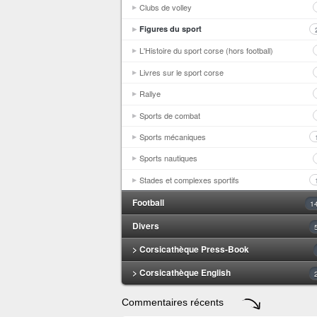
Clubs de volley
Figures du sport
L'Histoire du sport corse (hors football)
Livres sur le sport corse
Rallye
Sports de combat
Sports mécaniques
Sports nautiques
Stades et complexes sportifs
Football
1
Divers
> Corsicathèque Press-Book
> Corsicathèque English
Commentaires récents