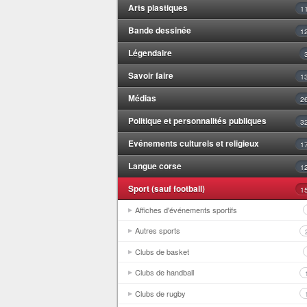
Arts plastiques
1
Bande dessinée
1
Légendaire
Savoir faire
1
Médias
2
Politique et personnalités publiques
3
Evénements culturels et religieux
1
Langue corse
1
Sport (sauf football)
1
Affiches d'événements sportifs
Autres sports
Clubs de basket
Clubs de handball
Clubs de rugby