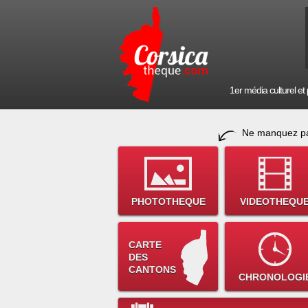
1er média culturel et p
Ne manquez pa
PHOTOTHEQUE
VIDEOTHEQU
CARTE
DES
CANTONS
CHRONOLOGI