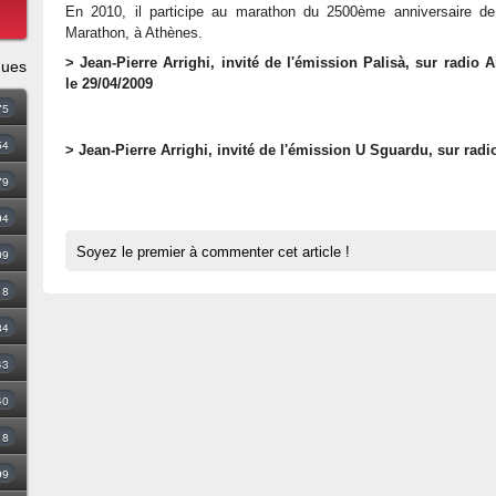
En 2010, il participe au marathon du 2500ème anniversaire de 
Marathon, à Athènes.
> Jean-Pierre Arrighi, invité de l'émission Palisà, sur radio 
ques
le 29/04/2009
75
54
> Jean-Pierre Arrighi, invité de l'émission U Sguardu, sur radi
79
94
Soyez le premier à commenter cet article !
09
18
34
43
40
8
99