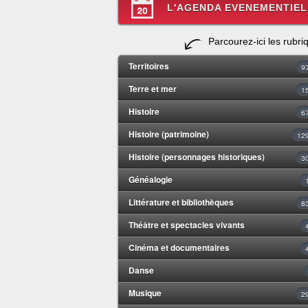
L'AGENDA EVENEMENTIEL
Parcourez-ici les rubri
Territoires
9
Terre et mer
1
Histoire
6
Histoire (patrimoine)
12
Histoire (personnages historiques)
3
Généalogie
Littérature et bibliothèques
8
Théâtre et spectacles vivants
Cinéma et documentaires
Danse
Musique
2