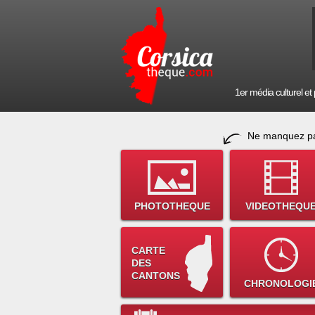
1er média culturel et p
Ne manquez pa
PHOTOTHEQUE
VIDEOTHEQU
CARTE
DES
CANTONS
CHRONOLOGI