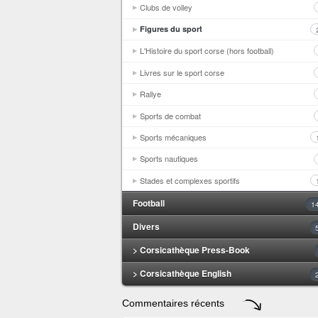
Clubs de volley
Figures du sport
L'Histoire du sport corse (hors football)
Livres sur le sport corse
Rallye
Sports de combat
Sports mécaniques
Sports nautiques
Stades et complexes sportifs
Football
1
Divers
> Corsicathèque Press-Book
> Corsicathèque English
Commentaires récents