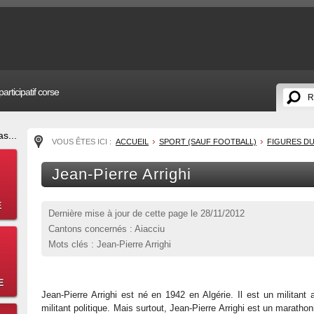
articipatif corse
s...
VOUS ÊTES ICI :
ACCUEIL
SPORT (SAUF FOOTBALL)
FIGURES D
Jean-Pierre Arrighi
E
Dernière mise à jour de cette page le
28/11/2012
Cantons concernés : Aiacciu
Mots clés : Jean-Pierre Arrighi
E
Jean-Pierre Arrighi est né en 1942 en Algérie. Il est un militant 
militant politique. Mais surtout, Jean-Pierre Arrighi est un maratho