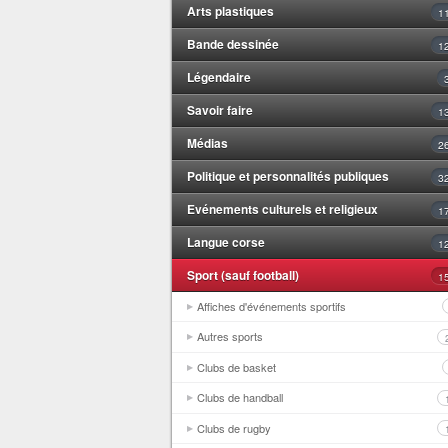
Arts plastiques
1
Bande dessinée
1
Légendaire
Savoir faire
1
Médias
2
Politique et personnalités publiques
3
Evénements culturels et religieux
1
Langue corse
1
Sport (sauf football)
1
Affiches d'événements sportifs
Autres sports
Clubs de basket
Clubs de handball
Clubs de rugby