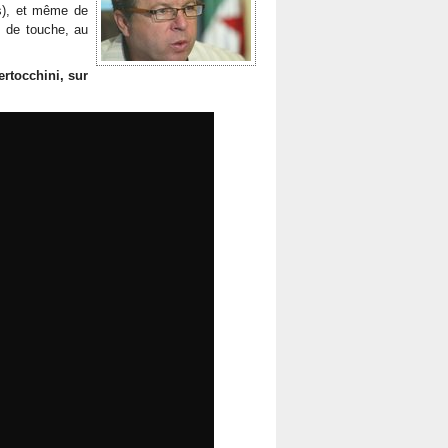
es), et même de
s de touche, au
ertocchini, sur