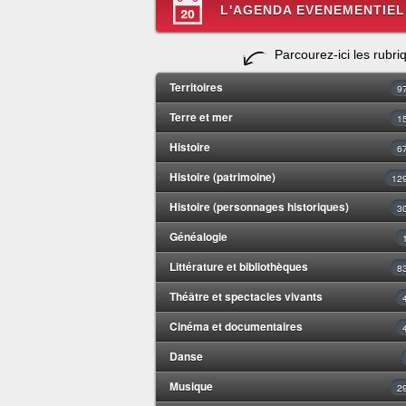
L'AGENDA EVENEMENTIEL
Parcourez-ici les rubri
Territoires
9
Terre et mer
1
Histoire
6
Histoire (patrimoine)
12
Histoire (personnages historiques)
3
Généalogie
Littérature et bibliothèques
8
Théâtre et spectacles vivants
Cinéma et documentaires
Danse
Musique
2