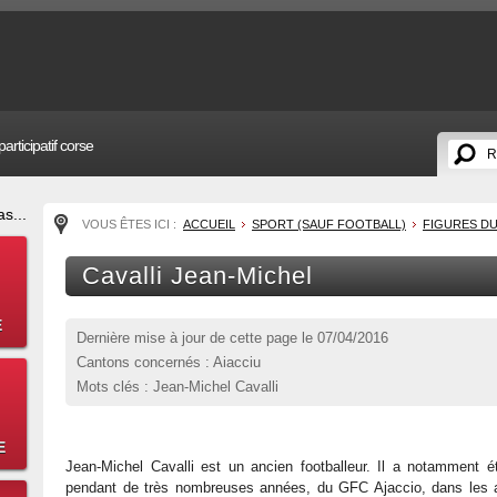
articipatif corse
s...
VOUS ÊTES ICI :
ACCUEIL
SPORT (SAUF FOOTBALL)
FIGURES D
Cavalli Jean-Michel
E
Dernière mise à jour de cette page le
07/04/2016
Cantons concernés : Aiacciu
Mots clés : Jean-Michel Cavalli
E
Jean-Michel Cavalli est un ancien footballeur. Il a notamment ét
pendant de très nombreuses années, du GFC Ajaccio, dans les a