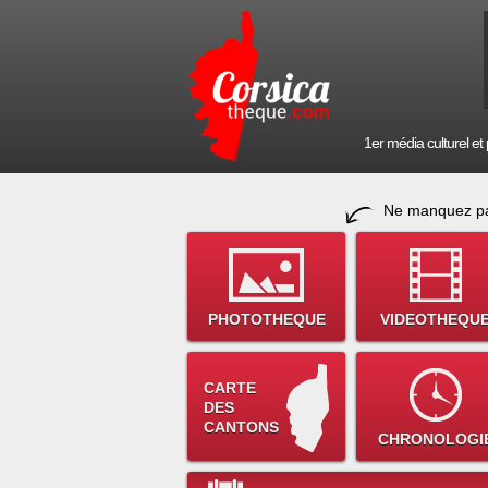
1er média culturel et p
Ne manquez pa
PHOTOTHEQUE
VIDEOTHEQU
CARTE
DES
CANTONS
CHRONOLOGI