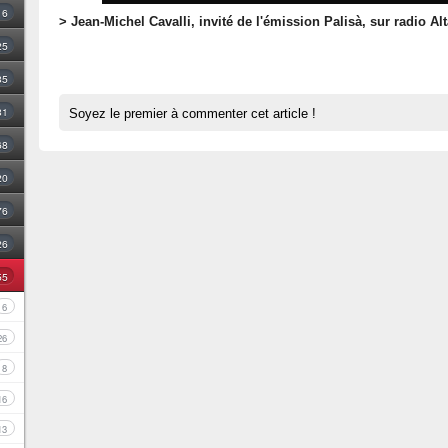
16
> Jean-Michel Cavalli, invité de l'émission Palisà, sur radio Al
25
35
31
Soyez le premier à commenter cet article !
68
20
76
26
55
6
26
8
16
13