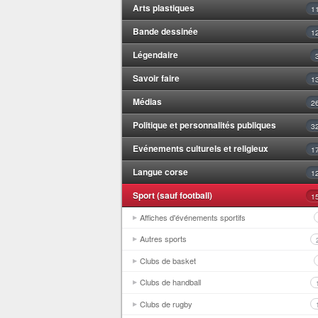
Arts plastiques
1
Bande dessinée
1
Légendaire
Savoir faire
1
Médias
2
Politique et personnalités publiques
3
Evénements culturels et religieux
1
Langue corse
1
Sport (sauf football)
1
Affiches d'événements sportifs
Autres sports
Clubs de basket
Clubs de handball
Clubs de rugby