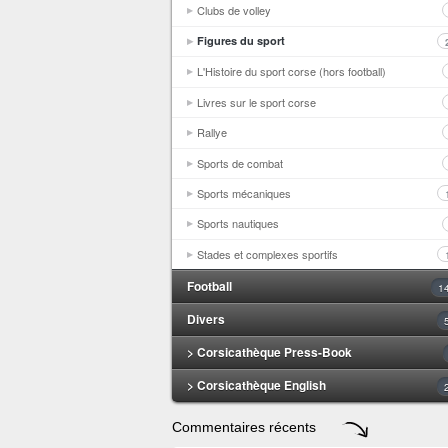
Clubs de volley
Figures du sport
L'Histoire du sport corse (hors football)
Livres sur le sport corse
Rallye
Sports de combat
Sports mécaniques
Sports nautiques
Stades et complexes sportifs
Football
1
Divers
> Corsicathèque Press-Book
> Corsicathèque English
Commentaires récents