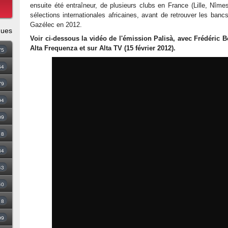
ensuite été entraîneur, de plusieurs clubs en France (Lille, Nîm
sélections internationales africaines, avant de retrouver les banc
Gazélec en 2012.
ques
Voir ci-dessous la vidéo de l'émission Palisà, avec Frédéric B
Alta Frequenza et sur Alta TV (15 février 2012).
75
54
79
94
09
18
34
43
40
8
99