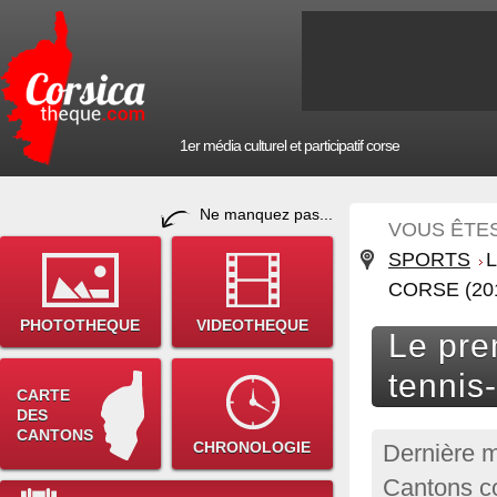
1er média culturel et participatif corse
Ne manquez pas...
VOUS ÊTES 
SPORTS
CORSE (20
PHOTOTHEQUE
VIDEOTHEQUE
Le pre
tennis
CARTE
DES
CANTONS
CHRONOLOGIE
Dernière m
Cantons co