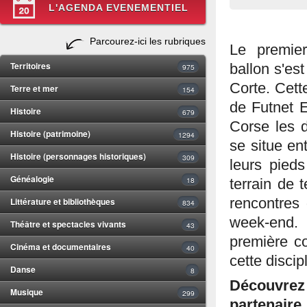
L'AGENDA EVENEMENTIEL
Parcourez-ici les rubriques
Le premie
Territoires
ballon s'es
975
Corte. Cett
Terre et mer
154
de Futnet 
Histoire
679
Corse les d
Histoire (patrimoine)
1294
se situe ent
Histoire (personnages historiques)
309
leurs pieds
Généalogie
18
terrain de 
Littérature et bibliothèques
rencontres
834
week-end. 
Théâtre et spectacles vivants
43
première co
Cinéma et documentaires
40
cette disci
Danse
8
Découvrez 
Musique
299
partenaire.