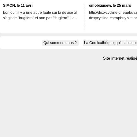
SIMON, le 11 avril
omobigusew, le 25 mars
bonjour, il y a une autre faute sur la devise :il
http://doxycycline-cheapbuy.si
s'agit de "frugifera" et non pas "frugiera". La...
doxycycline-cheapbuy.site.an
Qui sommes-nous ?
La Corsicathèque, qu'est-ce que
Site internet réalis