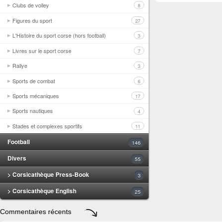
Clubs de volley
8
Figures du sport
27
L'Histoire du sport corse (hors football)
3
Livres sur le sport corse
7
Rallye
3
Sports de combat
6
Sports mécaniques
17
Sports nautiques
4
Stades et complexes sportifs
11
Football
146
Divers
55
> Corsicathèque Press-Book
3
> Corsicathèque English
25
Commentaires récents