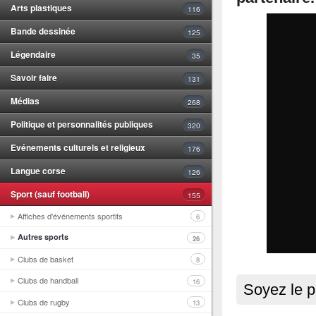
Arts plastiques
116
Bande dessinée
125
Légendaire
35
Savoir faire
131
Médias
268
Politique et personnalités publiques
320
Evénements culturels et religieux
176
Langue corse
126
Sport (sauf football)
155
Affiches d'événements sportifs
6
Autres sports
26
Clubs de basket
8
Clubs de handball
16
Soyez le p
Clubs de rugby
13