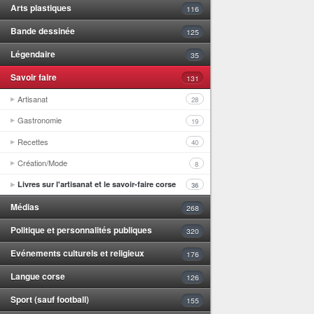
Arts plastiques
116
Bande dessinée
125
Légendaire
35
Savoir faire
131
Artisanat
28
Gastronomie
19
Recettes
40
Création/Mode
8
Livres sur l'artisanat et le savoir-faire corse
36
Médias
268
Politique et personnalités publiques
320
Evénements culturels et religieux
176
Langue corse
126
Sport (sauf football)
155