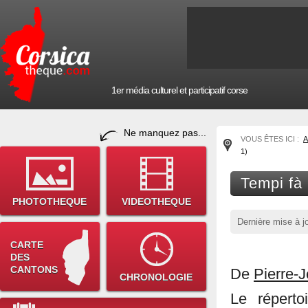
1er média culturel et participatif corse
Ne manquez pas...
VOUS ÊTES ICI :
A
1)
Tempi fà 
PHOTOTHEQUE
VIDEOTHEQUE
Dernière mise à j
CARTE
DES
CANTONS
De
Pierre-
CHRONOLOGIE
Le réperto