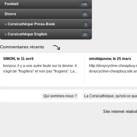
Football
146
Divers
55
> Corsicathèque Press-Book
3
> Corsicathèque English
25
Commentaires récents
SIMON, le 11 avril
omobigusew, le 25 mars
bonjour, il y a une autre faute sur la devise :il
http://doxycycline-cheapbuy.si
s'agit de "frugifera" et non pas "frugiera". La...
doxycycline-cheapbuy.site.an
Qui sommes-nous ?
La Corsicathèque, qu'est-ce que
Site internet réalis