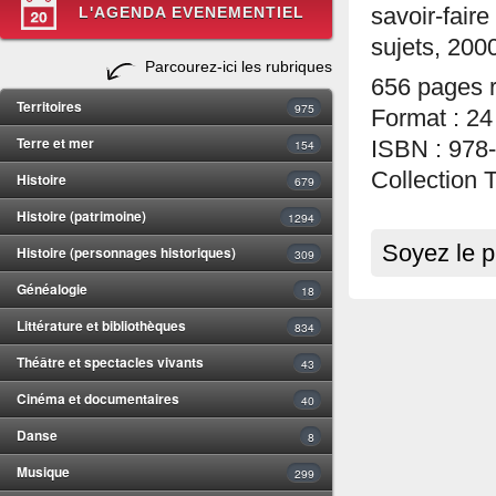
L'AGENDA EVENEMENTIEL
savoir-fai
sujets, 200
Parcourez-ici les rubriques
656 pages r
Territoires
975
Format : 24
Terre et mer
154
ISBN : 978
Collection 
Histoire
679
Histoire (patrimoine)
1294
Soyez le p
Histoire (personnages historiques)
309
Généalogie
18
Littérature et bibliothèques
834
Théâtre et spectacles vivants
43
Cinéma et documentaires
40
Danse
8
Musique
299