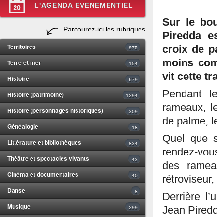
L'AGENDA EVENEMENTIEL
Sur le bou
Parcourez-ici les rubriques
Piredda e
Territoires
975
croix de p
moins com
Terre et mer
154
vit cette 
Histoire
679
Pendant l
Histoire (patrimoine)
1294
rameaux, le
Histoire (personnages historiques)
309
de palme, l
Généalogie
18
Quel que s
Littérature et bibliothèques
834
rendez-vous
Théâtre et spectacles vivants
43
des ramea
Cinéma et documentaires
40
rétroviseur
Danse
8
Derrière l’
Musique
299
Jean Piredd