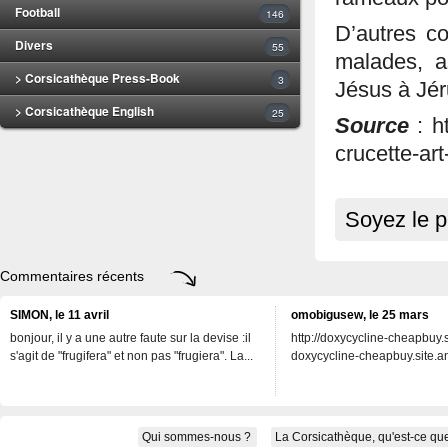
Football
146
D’autres co
Divers
55
malades, a
> Corsicathèque Press-Book
3
Jésus à Jé
> Corsicathèque English
25
Source
: h
crucette-art
Soyez le p
Commentaires récents
SIMON, le 11 avril
omobigusew, le 25 mars
bonjour, il y a une autre faute sur la devise :il
http://doxycycline-cheapbuy.si
s'agit de "frugifera" et non pas "frugiera". La...
doxycycline-cheapbuy.site.an
Qui sommes-nous ?
La Corsicathèque, qu'est-ce que