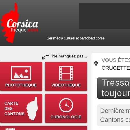
1er média culturel et participatif corse
Ne manquez pas...
VOUS ÊTES 
CRUCETTE
Tressa
PHOTOTHEQUE
VIDEOTHEQUE
toujou
CARTE
DES
Dernière m
CANTONS
CHRONOLOGIE
Cantons co