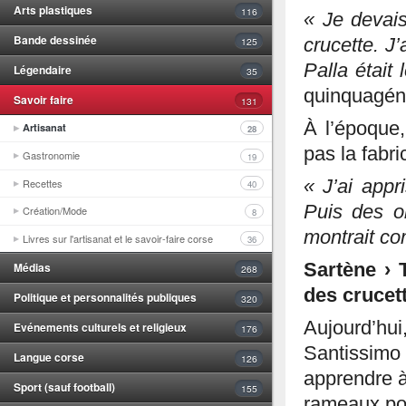
Arts plastiques
116
« Je devais
Bande dessinée
125
crucette. 
Palla était
Légendaire
35
quinquagén
Savoir faire
131
À l’époque, 
Artisanat
28
pas la fabri
Gastronomie
19
Recettes
« J’ai appr
40
Puis des ob
Création/Mode
8
montrait co
Livres sur l'artisanat et le savoir-faire corse
36
Sartène › 
Médias
268
des crucett
Politique et personnalités publiques
320
Aujourd’h
Evénements culturels et religieux
176
Santissimo
Langue corse
126
apprendre à
Sport (sauf football)
155
rameaux pou