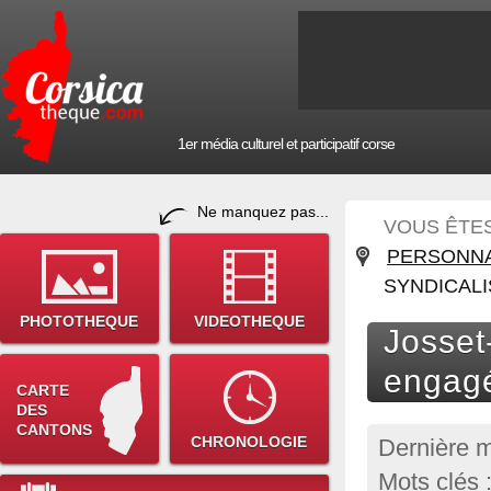
1er média culturel et participatif corse
Ne manquez pas...
VOUS ÊTES 
PERSONNA
SYNDICAL
PHOTOTHEQUE
VIDEOTHEQUE
Josset
engag
CARTE
DES
CANTONS
CHRONOLOGIE
Dernière m
Mots clés 