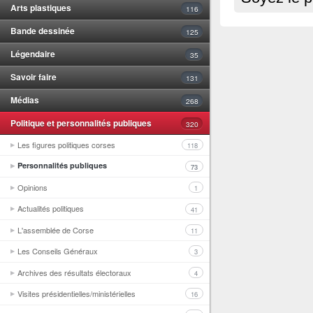
Arts plastiques
116
Bande dessinée
125
Légendaire
35
Savoir faire
131
Médias
268
Politique et personnalités publiques
320
Les figures politiques corses
118
Personnalités publiques
73
Opinions
1
Actualités politiques
41
L'assemblée de Corse
11
Les Conseils Généraux
3
Archives des résultats électoraux
4
Visites présidentielles/ministérielles
16