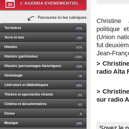
L'AGENDA EVENEMENTIEL
Parcourez-ici les rubriques
Christine
Territoires
politique 
975
(Union nati
Terre et mer
154
fut deuxième
Histoire
679
Jean-Françoi
Histoire (patrimoine)
1294
> Christine
Histoire (personnages historiques)
309
radio Alta 
Généalogie
18
Littérature et bibliothèques
834
> Christin
Théâtre et spectacles vivants
43
sur radio A
Cinéma et documentaires
40
Danse
8
Musique
299
Soyez le p