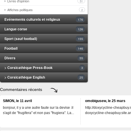
Livres d'opinion
51
Affiches politiques
2
Evénements culturels et religieux
176
Langue corse
126
Sport (sauf football)
155
Football
146
Divers
55
> Corsicathèque Press-Book
3
> Corsicathèque English
25
Commentaires récents
SIMON, le 11 avril
omobigusew, le 25 mars
bonjour, il y a une autre faute sur la devise :il
http://doxycycline-cheapbuy.si
s'agit de "frugifera" et non pas "frugiera". La...
doxycycline-cheapbuy.site.an