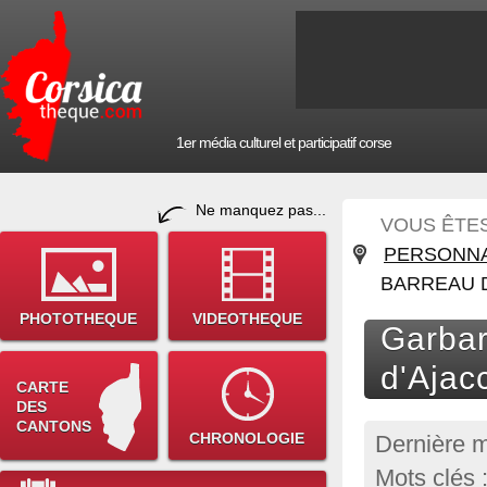
1er média culturel et participatif corse
Ne manquez pas...
VOUS ÊTES 
PERSONNA
BARREAU 
PHOTOTHEQUE
VIDEOTHEQUE
Garbar
d'Ajac
CARTE
DES
CANTONS
CHRONOLOGIE
Dernière m
Mots clés 