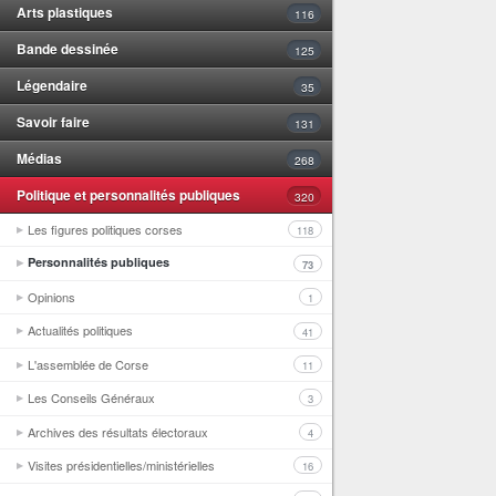
Arts plastiques
116
Bande dessinée
125
Légendaire
35
Savoir faire
131
Médias
268
Politique et personnalités publiques
320
Les figures politiques corses
118
Personnalités publiques
73
Opinions
1
Actualités politiques
41
L'assemblée de Corse
11
Les Conseils Généraux
3
Archives des résultats électoraux
4
Visites présidentielles/ministérielles
16