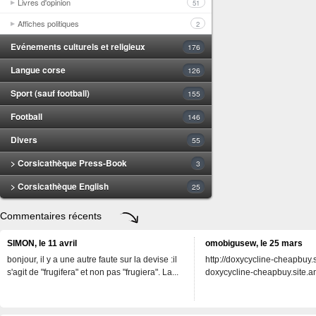
Livres d'opinion
51
Affiches politiques
2
Evénements culturels et religieux
176
Langue corse
126
Sport (sauf football)
155
Football
146
Divers
55
> Corsicathèque Press-Book
3
> Corsicathèque English
25
Commentaires récents
SIMON, le 11 avril
omobigusew, le 25 mars
bonjour, il y a une autre faute sur la devise :il
http://doxycycline-cheapbuy.si
s'agit de "frugifera" et non pas "frugiera". La...
doxycycline-cheapbuy.site.an