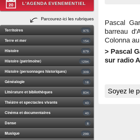
L'AGENDA EVENEMENTIEL
Parcourez-ici les rubriques
Pascal Gar
Territoires
barreau d'
975
Colonna au 
Terre et mer
154
Histoire
> Pascal Ga
679
sur radio A
Histoire (patrimoine)
1294
Histoire (personnages historiques)
309
Généalogie
18
Soyez le p
Littérature et bibliothèques
834
Théâtre et spectacles vivants
43
Cinéma et documentaires
40
Danse
8
Musique
299