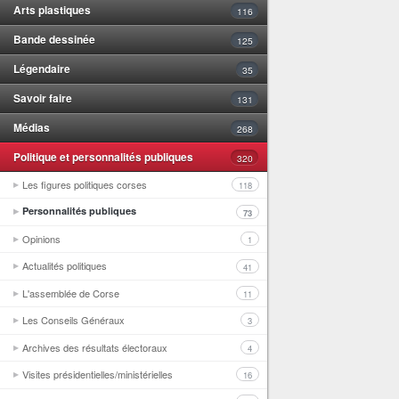
Arts plastiques
116
Bande dessinée
125
Légendaire
35
Savoir faire
131
Médias
268
Politique et personnalités publiques
320
Les figures politiques corses
118
Personnalités publiques
73
Opinions
1
Actualités politiques
41
L'assemblée de Corse
11
Les Conseils Généraux
3
Archives des résultats électoraux
4
Visites présidentielles/ministérielles
16