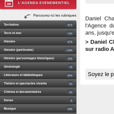
L'AGENDA EVENEMENTIEL
Parcourez-ici les rubriques
Daniel Cha
Territoires
l'Agence d
975
ans, jusqu'
Terre et mer
154
Histoire
> Daniel Ch
679
sur radio A
Histoire (patrimoine)
1294
Histoire (personnages historiques)
309
Généalogie
18
Soyez le p
Littérature et bibliothèques
834
Théâtre et spectacles vivants
43
Cinéma et documentaires
40
Danse
8
Musique
299