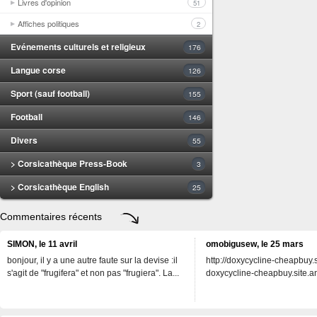
Livres d'opinion
51
Affiches politiques
2
Evénements culturels et religieux
176
Langue corse
126
Sport (sauf football)
155
Football
146
Divers
55
> Corsicathèque Press-Book
3
> Corsicathèque English
25
Commentaires récents
SIMON, le 11 avril
omobigusew, le 25 mars
bonjour, il y a une autre faute sur la devise :il
http://doxycycline-cheapbuy.si
s'agit de "frugifera" et non pas "frugiera". La...
doxycycline-cheapbuy.site.an