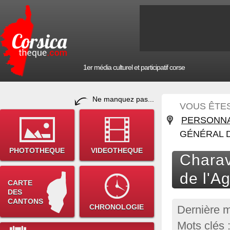
1er média culturel et participatif corse
Ne manquez pas...
VOUS ÊTES 
PERSONNA
GÉNÉRAL D
PHOTOTHEQUE
VIDEOTHEQUE
Charav
de l'A
CARTE
DES
CANTONS
CHRONOLOGIE
Dernière m
Mots clés 