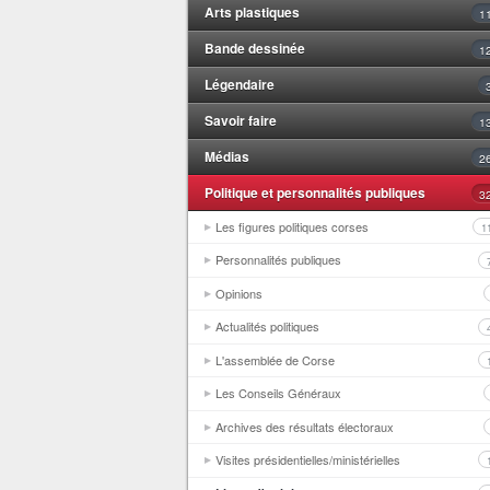
Arts plastiques
1
Bande dessinée
1
Légendaire
Savoir faire
1
Médias
2
Politique et personnalités publiques
3
Les figures politiques corses
1
Personnalités publiques
Opinions
Actualités politiques
L'assemblée de Corse
Les Conseils Généraux
Archives des résultats électoraux
Visites présidentielles/ministérielles