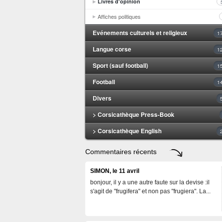
Livres d'opinion
Affiches politiques
Evénements culturels et religieux
1
Langue corse
1
Sport (sauf football)
1
Football
1
Divers
> Corsicathèque Press-Book
> Corsicathèque English
Commentaires récents
SIMON, le 11 avril
bonjour, il y a une autre faute sur la devise :il
s'agit de "frugifera" et non pas "frugiera". La...