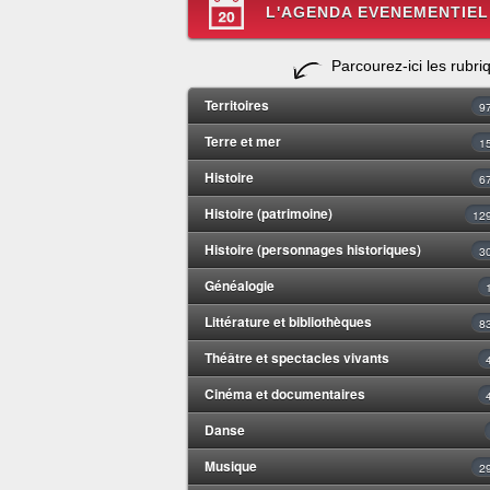
L'AGENDA EVENEMENTIEL
Parcourez-ici les rubri
Territoires
9
Terre et mer
1
Histoire
6
Histoire (patrimoine)
12
Histoire (personnages historiques)
3
Généalogie
Littérature et bibliothèques
8
Théâtre et spectacles vivants
Cinéma et documentaires
Danse
Musique
2