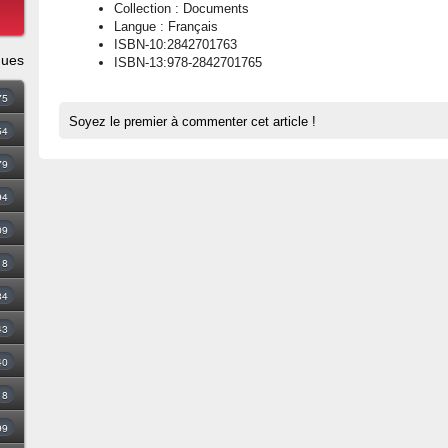
Collection : Documents
Langue : Français
ISBN-10:2842701763
ques
ISBN-13:978-2842701765
75
Soyez le premier à commenter cet article !
54
79
94
09
18
34
43
40
8
99