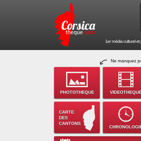
1er média culturel et p
Ne manquez pa
PHOTOTHEQUE
VIDEOTHEQU
CARTE
DES
CANTONS
CHRONOLOGI