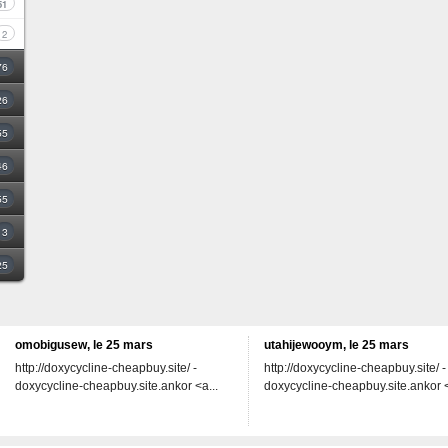
51
2
76
26
55
46
55
3
25
omobigusew, le 25 mars
utahijewooym, le 25 mars
http://doxycycline-cheapbuy.site/ -
http://doxycycline-cheapbuy.site/ -
doxycycline-cheapbuy.site.ankor <a...
doxycycline-cheapbuy.site.ankor <