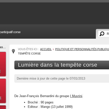
articipatif corse
s...
VOUS ÊTES ICI :
ACCUEIL
POLITIQUE ET PERSONNALITÉS PUBLIQ
TEMPÊTE CORSE
Lumière dans la tempête corse
E
Dernière mise à jour de cette page le
07/01/2013
De Jean-François Bernardini du groupe
I Muvrini
.
E
Broché : 90 pages
Editeur : Mango (13 juillet 1999)