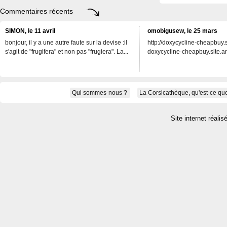
Commentaires récents
SIMON, le 11 avril
omobigusew, le 25 mars
bonjour, il y a une autre faute sur la devise :il
http://doxycycline-cheapbuy.si
s'agit de "frugifera" et non pas "frugiera". La...
doxycycline-cheapbuy.site.an
Qui sommes-nous ?
La Corsicathèque, qu'est-ce que
Site internet réalis