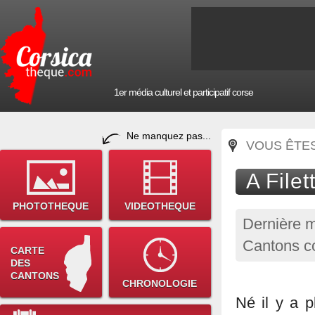
1er média culturel et participatif corse
Ne manquez pas...
VOUS ÊTES 
A Filet
PHOTOTHEQUE
VIDEOTHEQUE
Dernière m
Cantons co
CARTE
DES
CANTONS
CHRONOLOGIE
Né il y a p