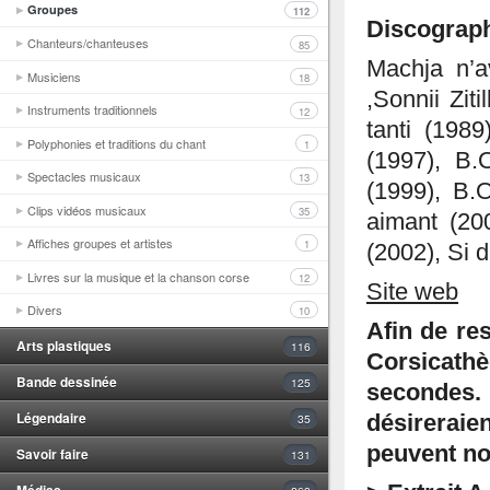
Groupes
112
Discograp
Chanteurs/chanteuses
85
Machja n’a
Musiciens
18
,Sonnii Ziti
Instruments traditionnels
12
tanti (1989
Polyphonies et traditions du chant
1
(1997), B.
Spectacles musicaux
13
(1999), B.
Clips vidéos musicaux
35
aimant (200
Affiches groupes et artistes
1
(2002), Si 
Livres sur la musique et la chanson corse
12
Site web
Divers
10
Afin de res
Arts plastiques
116
Corsicath
Bande dessinée
125
secondes.
Légendaire
désirerai
35
peuvent no
Savoir faire
131
Médias