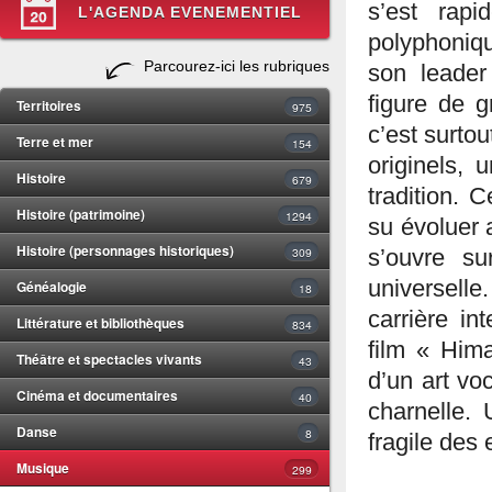
s’est rap
L'AGENDA EVENEMENTIEL
polyphoniq
Parcourez-ici les rubriques
son leader
figure de g
Territoires
975
c’est surto
Terre et mer
154
originels, 
Histoire
679
tradition. C
Histoire (patrimoine)
1294
su évoluer a
Histoire (personnages historiques)
309
s’ouvre s
universelle
Généalogie
18
carrière in
Littérature et bibliothèques
834
film « Hima
Théâtre et spectacles vivants
43
d’un art vo
Cinéma et documentaires
40
charnelle. 
Danse
8
fragile des
Musique
299