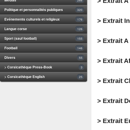
> Extrait 
268
Politique et personnalités publiques
320
Evénements culturels et religieux
176
> Extrait I
Langue corse
126
Sport (sauf football)
155
> Extrait 
Football
146
Divers
55
> Extrait 
> Corsicathèque Press-Book
3
> Corsicathèque English
25
> Extrait 
> Extrait 
> Extrait 