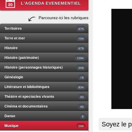
L'AGENDA EVENEMENTIEL
Parcourez-ici les rubriques
Territoires
975
Terre et mer
154
Histoire
679
Histoire (patrimoine)
1294
Histoire (personnages historiques)
309
Généalogie
18
Littérature et bibliothèques
834
Théâtre et spectacles vivants
43
Cinéma et documentaires
40
Danse
8
Soyez le p
Musique
299