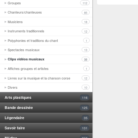
Groupes
112
Chanteurs/chanteuses
85
Musiciens
18
Instruments traditionnels
12
Polyphonies et traditions du chant
1
Spectacles musicaux
13
Clips vidéos musicaux
35
Affiches groupes et artistes
1
Livres sur la musique et la chanson corse
12
Divers
10
Arts plastiques
116
Bande dessinée
125
Légendaire
35
Savoir faire
131
Médias