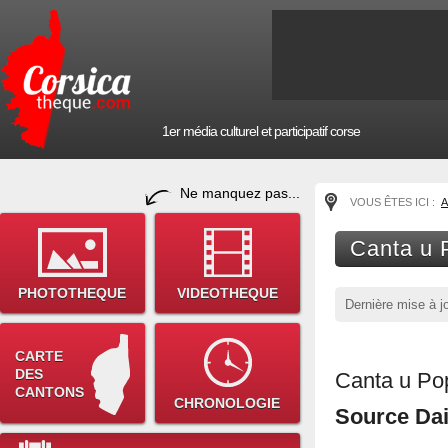
1er média culturel et participatif corse
Ne manquez pas...
VOUS ÊTES ICI :
A
Canta u 
PHOTOTHEQUE
VIDEOTHEQUE
Dernière mise à j
CARTE
DES
Canta u Pop
CANTONS
CHRONOLOGIE
Source Dai