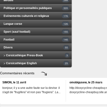
268
Politique et personnalités publiques
320
Evénements culturels et religieux
176
Langue corse
126
Sport (sauf football)
155
Football
146
Divers
55
> Corsicathèque Press-Book
3
> Corsicathèque English
25
Commentaires récents
SIMON, le 11 avril
omobigusew, le 25 mars
bonjour, il y a une autre faute sur la devise :il
http://doxycycline-cheapbuy.si
s'agit de "frugifera" et non pas "frugiera". La...
doxycycline-cheapbuy.site.an