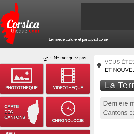
1er média culturel et participatif corse
Ne manquez pas...
VOUS ÊTES 
ET NOUVE
La Ter
PHOTOTHEQUE
VIDEOTHEQUE
Dernière m
CARTE
Cantons co
DES
CANTONS
CHRONOLOGIE