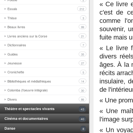
2
« Ce livre
Essais
212
c'est de ce
Thèse
3
comme l'on
Beaux livres
99
souvenir, u
Livres anciens sur la Corse
fuite mais u
21
Dictionnaires
7
« Le livre 
Guides
35
divers rée
Jeunesse
âges. À la 
27
récits arra
Cronichette
5
insulaire, 
Bibliothèques et médiathèques
14
de l'intérieu
Colomba (l'oeuvre intégrale)
30
Divers
« Une prom
86
Théâtre et spectacles vivants
43
« Une maît
l'image surp
Cinéma et documentaires
40
Danse
8
« Un voyag