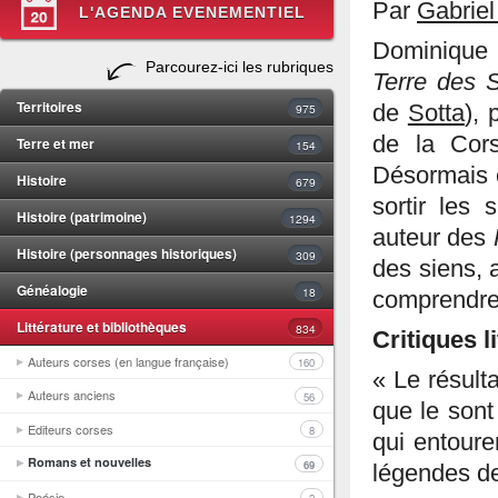
Par
Gabriel
L'AGENDA EVENEMENTIEL
Dominique C
Parcourez-ici les rubriques
Terre des 
Territoires
975
de
Sotta
), 
de la Cors
Terre et mer
154
Désormais c
Histoire
679
sortir les
Histoire (patrimoine)
1294
auteur des
Histoire (personnages historiques)
309
des siens, a
Généalogie
18
comprendre 
Littérature et bibliothèques
834
Critiques l
Auteurs corses (en langue française)
160
« Le résulta
Auteurs anciens
56
que le sont
Editeurs corses
8
qui entour
Romans et nouvelles
69
légendes de 
Poésie