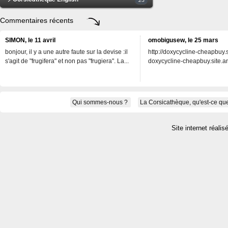
Commentaires récents
SIMON, le 11 avril
omobigusew, le 25 mars
bonjour, il y a une autre faute sur la devise :il
http://doxycycline-cheapbuy.si
s'agit de "frugifera" et non pas "frugiera". La...
doxycycline-cheapbuy.site.an
Qui sommes-nous ?
La Corsicathèque, qu'est-ce que
Site internet réalis