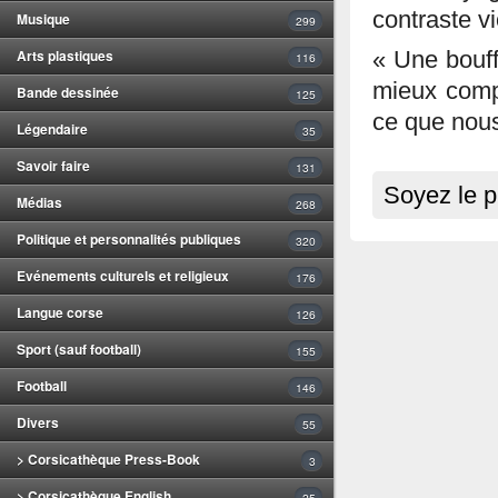
contraste vi
Musique
299
Arts plastiques
« Une bouff
116
mieux compr
Bande dessinée
125
ce que nous
Légendaire
35
Savoir faire
131
Soyez le p
Médias
268
Politique et personnalités publiques
320
Evénements culturels et religieux
176
Langue corse
126
Sport (sauf football)
155
Football
146
Divers
55
> Corsicathèque Press-Book
3
> Corsicathèque English
25