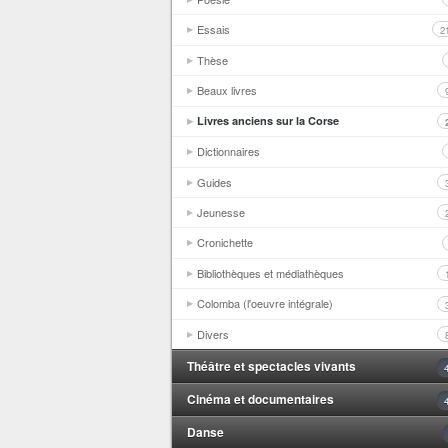
Essais
2
Thèse
Beaux livres
Livres anciens sur la Corse
Dictionnaires
Guides
Jeunesse
Cronichette
Bibliothèques et médiathèques
Colomba (l'oeuvre intégrale)
Divers
Théâtre et spectacles vivants
Cinéma et documentaires
Danse