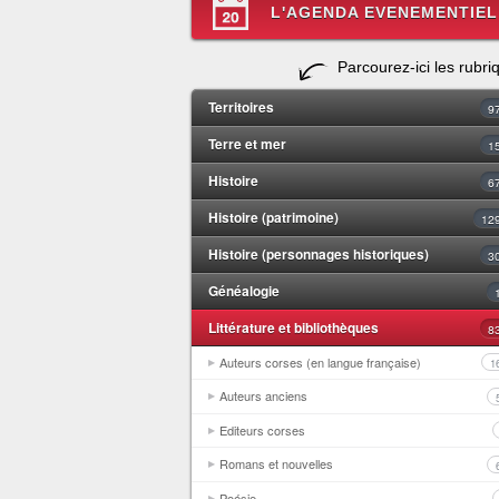
L'AGENDA EVENEMENTIEL
Parcourez-ici les rubri
Territoires
9
Terre et mer
1
Histoire
6
Histoire (patrimoine)
12
Histoire (personnages historiques)
3
Généalogie
Littérature et bibliothèques
8
Auteurs corses (en langue française)
1
Auteurs anciens
Editeurs corses
Romans et nouvelles
Poésie