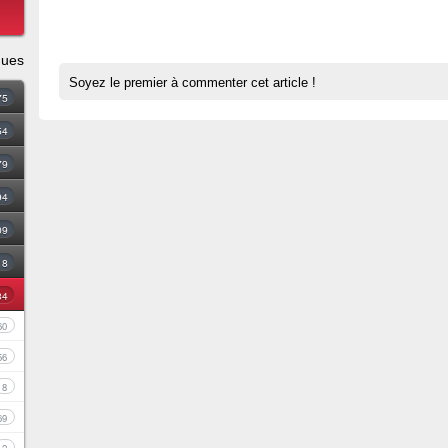
ques
Soyez le premier à commenter cet article !
75
54
79
94
09
18
34
60
56
8
69