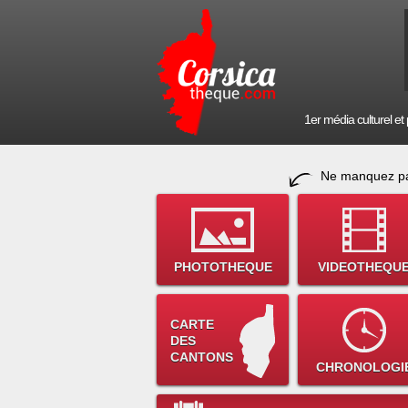
1er média culturel et p
Ne manquez pa
PHOTOTHEQUE
VIDEOTHEQU
CARTE
DES
CANTONS
CHRONOLOGI