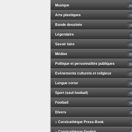
Musique
2
Arts plastiques
1
Bande dessinée
1
Légendaire
Savoir faire
1
Médias
2
Politique et personnalités publiques
3
Evénements culturels et religieux
1
Langue corse
1
Sport (sauf football)
1
Football
1
Divers
> Corsicathèque Press-Book
> Corsicathèque English