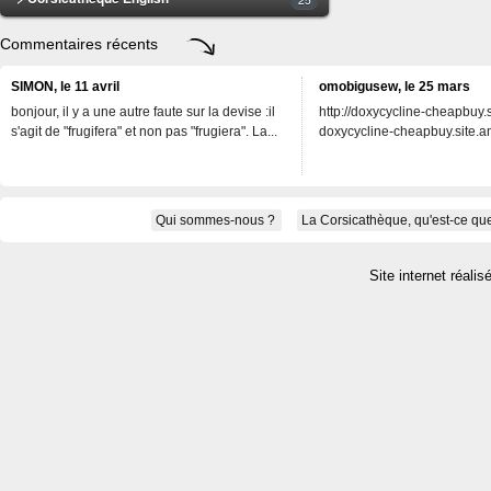
Commentaires récents
SIMON, le 11 avril
omobigusew, le 25 mars
bonjour, il y a une autre faute sur la devise :il
http://doxycycline-cheapbuy.si
s'agit de "frugifera" et non pas "frugiera". La...
doxycycline-cheapbuy.site.an
Qui sommes-nous ?
La Corsicathèque, qu'est-ce que
Site internet réalis