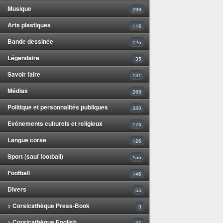
Musique
299
Arts plastiques
116
Bande dessinée
125
Légendaire
35
Savoir faire
131
Médias
268
Politique et personnalités publiques
320
Evénements culturels et religieux
176
Langue corse
126
Sport (sauf football)
155
Football
146
Divers
55
> Corsicathèque Press-Book
3
> Corsicathèque English
25