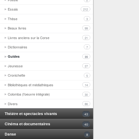
2
Essais
212
Thèse
3
Beaux livres
99
Livres anciens sur la Corse
21
Dictionnaires
7
Guides
35
Jeunesse
27
Cronichette
5
Bibliothèques et médiathèques
14
Colomba (l'oeuvre intégrale)
30
Divers
86
Théâtre et spectacles vivants
43
Cinéma et documentaires
40
Danse
8