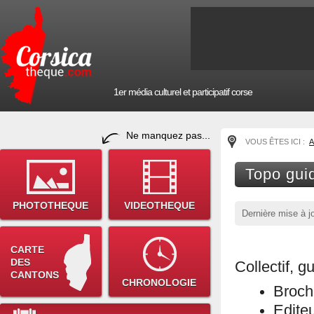
1er média culturel et participatif corse
Ne manquez pas...
VOUS ÊTES ICI :
A
Topo gui
PHOTOTHEQUE
VIDEOTHEQUE
Dernière mise à j
CARTE
DES
Collectif, g
CANTONS
CHRONOLOGIE
Broch
Editeu