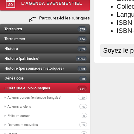
L'AGENDA EVENEMENTIEL
Collec
Langu
Parcourez-ici les rubriques
ISBN
Territoires
975
ISBN-
Terre et mer
154
Histoire
679
Soyez le p
Histoire (patrimoine)
1294
Histoire (personnages historiques)
309
Généalogie
18
Littérature et bibliothèques
834
Auteurs corses (en langue française)
160
Auteurs anciens
56
Editeurs corses
8
Romans et nouvelles
69
Poésie