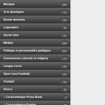
Musique
299
Arts plastiques
116
Bande dessinée
125
Légendaire
35
Savoir faire
131
Médias
268
Politique et personnalités publiques
320
Evénements culturels et religieux
176
Langue corse
126
Sport (sauf football)
155
Football
146
Divers
55
> Corsicathèque Press-Book
3
> Corsicathèque English
25