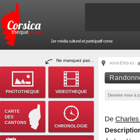
1er média culturel et participatif corse
Ne manquez pas...
VOUS ÊTES ICI :
A
Randonné
PHOTOTHEQUE
VIDEOTHEQUE
Dernière mise à j
CARTE
DES
De
Charles
CANTONS
CHRONOLOGIE
Descriptio