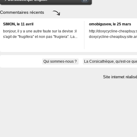
Commentaires récents
SIMON, le 11 avril
omobigusew, le 25 mars
bonjour, il y a une autre faute sur la devise :il
http://doxycycline-cheapbuy.si
s'agit de "frugifera" et non pas "frugiera". La...
doxycycline-cheapbuy.site.an
Qui sommes-nous ?
La Corsicathèque, qu'est-ce que
Site internet réalis