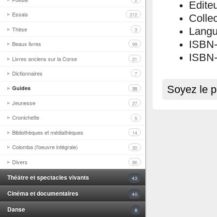
2
Editeu
Essais
212
Colle
Thèse
Langu
3
ISBN
Beaux livres
99
ISBN-
Livres anciens sur la Corse
21
Dictionnaires
7
Soyez le p
Guides
35
Jeunesse
27
Cronichette
5
Bibliothèques et médiathèques
14
Colomba (l'oeuvre intégrale)
30
Divers
86
Théâtre et spectacles vivants
43
Cinéma et documentaires
40
Danse
8