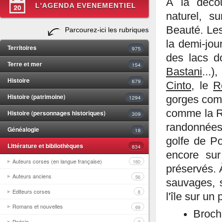
À la décou
L'AGENDA EVENEMENTIEL
naturel, s
Beauté. Les
Parcourez-ici les rubriques
la demi-jou
Territoires
975
des lacs d
Terre et mer
154
Bastani
...
Histoire
679
Cinto
, le
R
Histoire (patrimoine)
1294
gorges co
comme la Ri
Histoire (personnages historiques)
309
randonnées
Généalogie
18
golfe de P
Littérature et bibliothèques
834
encore sur
Auteurs corses (en langue française)
160
préservés. 
Auteurs anciens
56
sauvages, s
Editeurs corses
8
l'île sur un
Romans et nouvelles
69
Broch
Poésie