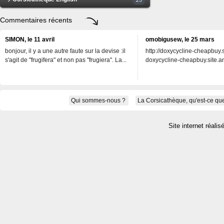
Commentaires récents
SIMON, le 11 avril
omobigusew, le 25 mars
bonjour, il y a une autre faute sur la devise :il
http://doxycycline-cheapbuy.si
s'agit de "frugifera" et non pas "frugiera". La...
doxycycline-cheapbuy.site.an
Qui sommes-nous ?
La Corsicathèque, qu'est-ce que
Site internet réalis