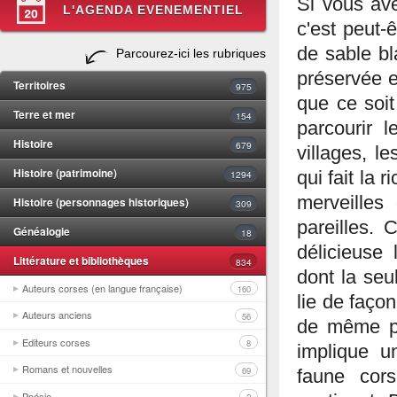
Si vous ave
L'AGENDA EVENEMENTIEL
c'est peut-
de sable bl
Parcourez-ici les rubriques
préservée e
Territoires
975
que ce soit
Terre et mer
154
parcourir l
Histoire
679
villages, l
Histoire (patrimoine)
1294
qui fait la 
merveilles
Histoire (personnages historiques)
309
pareilles.
Généalogie
18
délicieuse 
Littérature et bibliothèques
834
dont la seu
Auteurs corses (en langue française)
160
lie de façon
Auteurs anciens
56
de même po
Editeurs corses
8
implique u
Romans et nouvelles
69
faune cor
Poésie