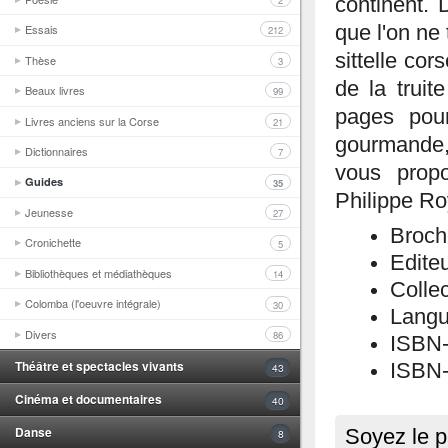
2
continent. 
que l'on ne 
Essais
212
sittelle co
Thèse
3
de la trui
Beaux livres
99
pages pour
Livres anciens sur la Corse
21
gourmande,
Dictionnaires
7
vous prop
Guides
35
Philippe Ro
Jeunesse
27
Broch
Cronichette
5
Editeu
Bibliothèques et médiathèques
14
Collec
Colomba (l'oeuvre intégrale)
30
Langu
Divers
86
ISBN
Théâtre et spectacles vivants
ISBN-
43
Cinéma et documentaires
40
Danse
Soyez le p
8