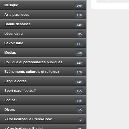
Musique
299
Arts plastiques
116
Bande dessinée
125
Légendaire
35
Savoir faire
131
Médias
268
Politique et personnalités publiques
320
Evénements culturels et religieux
176
Langue corse
126
Sport (sauf football)
155
Football
146
Divers
55
> Corsicathèque Press-Book
3
> Corsicathèque English
25