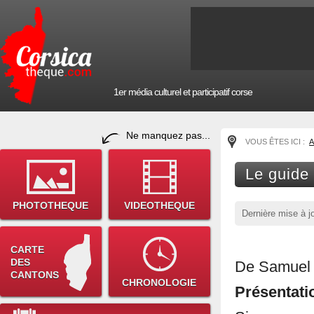
1er média culturel et participatif corse
Ne manquez pas...
VOUS ÊTES ICI :
A
Le guide
PHOTOTHEQUE
VIDEOTHEQUE
Dernière mise à j
CARTE
DES
De Samuel 
CANTONS
CHRONOLOGIE
Présentatio