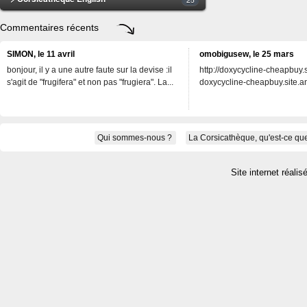
Commentaires récents
SIMON, le 11 avril
omobigusew, le 25 mars
bonjour, il y a une autre faute sur la devise :il
http://doxycycline-cheapbuy.si
s'agit de "frugifera" et non pas "frugiera". La...
doxycycline-cheapbuy.site.an
Qui sommes-nous ?
La Corsicathèque, qu'est-ce que
Site internet réalis