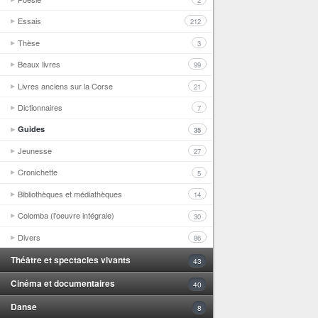
2
Essais
212
Thèse
3
Beaux livres
99
Livres anciens sur la Corse
21
Dictionnaires
7
Guides
35
Jeunesse
27
Cronichette
5
Bibliothèques et médiathèques
14
Colomba (l'oeuvre intégrale)
30
Divers
86
Théâtre et spectacles vivants
43
Cinéma et documentaires
40
Danse
8