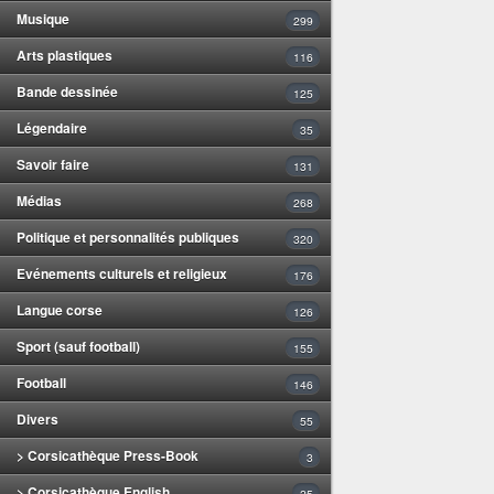
Musique
299
Arts plastiques
116
Bande dessinée
125
Légendaire
35
Savoir faire
131
Médias
268
Politique et personnalités publiques
320
Evénements culturels et religieux
176
Langue corse
126
Sport (sauf football)
155
Football
146
Divers
55
> Corsicathèque Press-Book
3
> Corsicathèque English
25