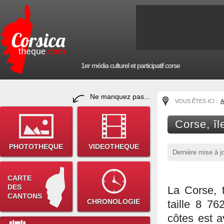
1er média culturel et participatif corse
Ne manquez pas...
VOUS ÊTES ICI :
A
Corse, îl
PHOTOTHEQUE
VIDEOTHEQUE
Dernière mise à j
CARTE
DES
La Corse, 
CANTONS
CHRONOLOGIE
taille 8 7
côtes est 