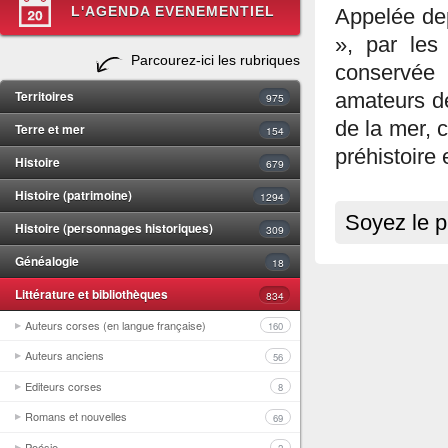
L'AGENDA EVENEMENTIEL
Appelée depu
», par les
Parcourez-ici les rubriques
conservée 
Territoires
amateurs de
975
de la mer, 
Terre et mer
154
préhistoire 
Histoire
679
Histoire (patrimoine)
1294
Soyez le p
Histoire (personnages historiques)
309
Généalogie
18
Littérature et bibliothèques
834
Auteurs corses (en langue française)
160
Auteurs anciens
56
Editeurs corses
8
Romans et nouvelles
69
Poésie