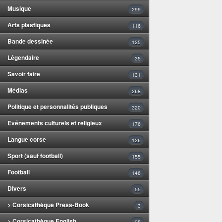
Musique
299
Arts plastiques
116
Bande dessinée
125
Légendaire
35
Savoir faire
131
Médias
268
Politique et personnalités publiques
320
Evénements culturels et religieux
176
Langue corse
126
Sport (sauf football)
155
Football
146
Divers
55
> Corsicathèque Press-Book
3
> Corsicathèque English
25