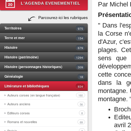
L'AGENDA EVENEMENTIEL
Par Michel 
Présentatio
Parcourez-ici les rubriques
" Dans l'es
Territoires
975
la Corse n'
Terre et mer
154
d'Azur, c'e
Histoire
679
plages. Cet
Histoire (patrimoine)
sens que l
1294
développem
Histoire (personnages historiques)
309
cette concep
Généalogie
18
dans la g
Littérature et bibliothèques
834
montagne. 
Auteurs corses (en langue française)
160
montagne. "
Auteurs anciens
56
Broch
Editeurs corses
8
Edite
Romans et nouvelles
69
avril 
Poésie