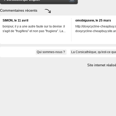
Commentaires récents
SIMON, le 11 avril
omobigusew, le 25 mars
bonjour, il y a une autre faute sur la devise :il
http://doxycycline-cheapbuy.si
s'agit de "frugifera" et non pas "frugiera". La...
doxycycline-cheapbuy.site.an
Qui sommes-nous ?
La Corsicathèque, qu'est-ce que
Site internet réalis