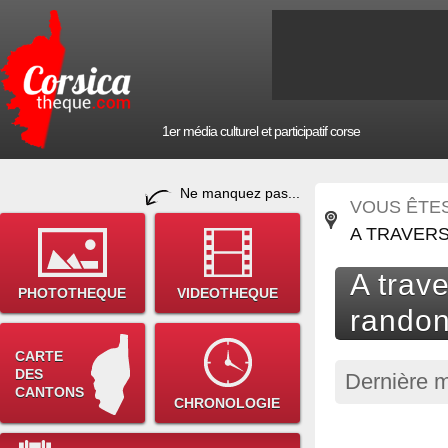
1er média culturel et participatif corse
Ne manquez pas...
VOUS ÊTES 
A TRAVER
A trav
PHOTOTHEQUE
VIDEOTHEQUE
rando
CARTE
DES
Dernière m
CANTONS
CHRONOLOGIE