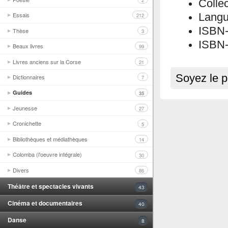
2
Colle
Essais
Langu
212
ISBN
Thèse
3
ISBN-
Beaux livres
99
Livres anciens sur la Corse
21
Soyez le p
Dictionnaires
7
Guides
35
Jeunesse
27
Cronichette
5
Bibliothèques et médiathèques
14
Colomba (l'oeuvre intégrale)
30
Divers
86
Théâtre et spectacles vivants
43
Cinéma et documentaires
40
Danse
8