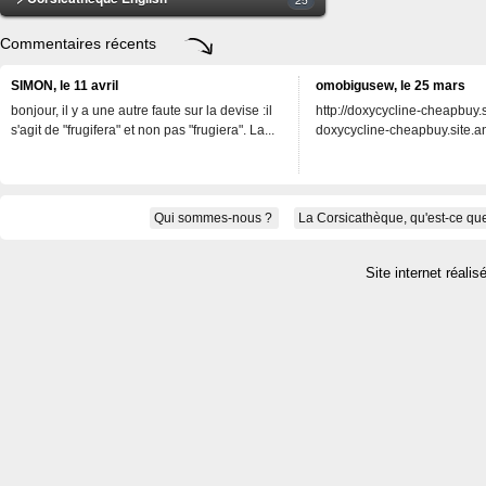
Commentaires récents
SIMON, le 11 avril
omobigusew, le 25 mars
bonjour, il y a une autre faute sur la devise :il
http://doxycycline-cheapbuy.si
s'agit de "frugifera" et non pas "frugiera". La...
doxycycline-cheapbuy.site.an
Qui sommes-nous ?
La Corsicathèque, qu'est-ce que
Site internet réalis