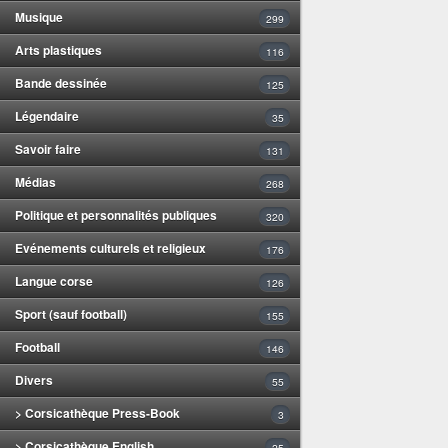
Musique
299
Arts plastiques
116
Bande dessinée
125
Légendaire
35
Savoir faire
131
Médias
268
Politique et personnalités publiques
320
Evénements culturels et religieux
176
Langue corse
126
Sport (sauf football)
155
Football
146
Divers
55
> Corsicathèque Press-Book
3
> Corsicathèque English
25