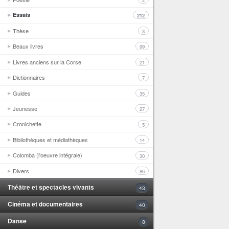
2
Essais
212
Thèse
3
Beaux livres
99
Livres anciens sur la Corse
21
Dictionnaires
7
Guides
35
Jeunesse
27
Cronichette
5
Bibliothèques et médiathèques
14
Colomba (l'oeuvre intégrale)
30
Divers
86
Théâtre et spectacles vivants
43
Cinéma et documentaires
40
Danse
8