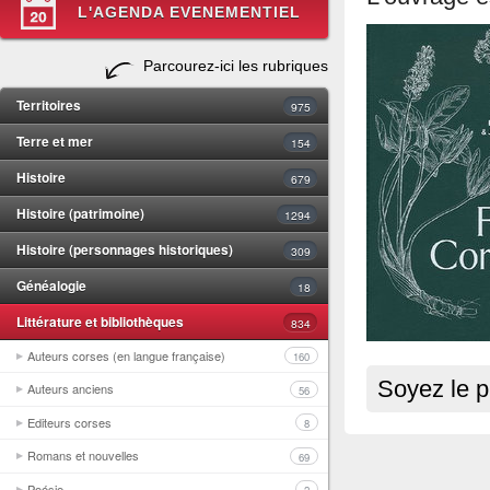
L'AGENDA EVENEMENTIEL
Parcourez-ici les rubriques
Territoires
975
Terre et mer
154
Histoire
679
Histoire (patrimoine)
1294
Histoire (personnages historiques)
309
Généalogie
18
Littérature et bibliothèques
834
Auteurs corses (en langue française)
160
Soyez le p
Auteurs anciens
56
Editeurs corses
8
Romans et nouvelles
69
Poésie