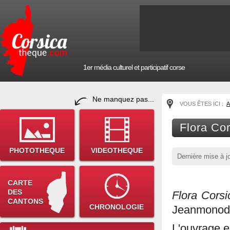
1er média culturel et participatif corse
Ne manquez pas...
VOUS ÊTES ICI :
A
Flora Co
PHOTOTHEQUE
VIDEOTHEQUE
Dernière mise à j
CARTE
DES
Flora Corsi
CANTONS
CHRONOLOGIE
Jeanmonod
L'ouvrage e