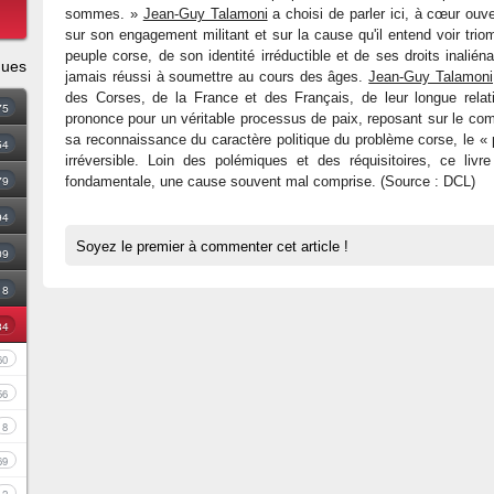
sommes. »
Jean-Guy Talamoni
a choisi de parler ici, à cœur ouver
sur son engagement militant et sur la cause qu'il entend voir trio
peuple corse, de son identité irréductible et de ses droits inalié
ques
jamais réussi à soumettre au cours des âges.
Jean-Guy Talamoni
des Corses, de la France et des Français, de leur longue relati
75
prononce pour un véritable processus de paix, reposant sur le co
sa reconnaissance du caractère politique du problème corse, le 
54
irréversible. Loin des polémiques et des réquisitoires, ce livr
79
fondamentale, une cause souvent mal comprise. (Source : DCL)
94
Soyez le premier à commenter cet article !
09
18
34
60
56
8
69