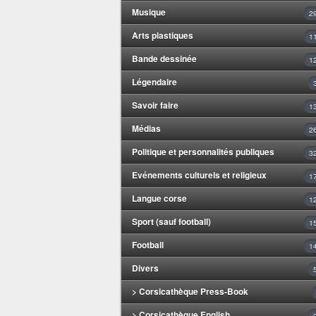
Musique
2
Arts plastiques
1
Bande dessinée
1
Légendaire
Savoir faire
1
Médias
2
Politique et personnalités publiques
3
Evénements culturels et religieux
1
Langue corse
1
Sport (sauf football)
1
Football
1
Divers
> Corsicathèque Press-Book
> Corsicathèque English