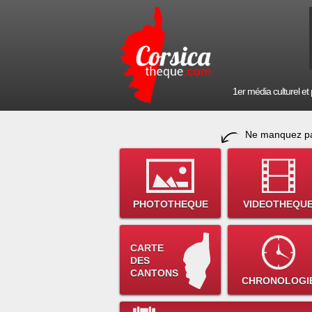
1er média culturel et p
Ne manquez pa
PHOTOTHEQUE
VIDEOTHEQU
CARTE
DES
CANTONS
CHRONOLOGI