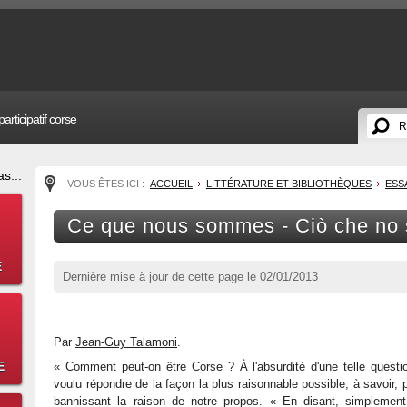
articipatif corse
s...
VOUS ÊTES ICI :
ACCUEIL
LITTÉRATURE ET BIBLIOTHÈQUES
ESS
Ce que nous sommes - Ciò che no
E
Dernière mise à jour de cette page le
02/01/2013
Par
Jean-Guy Talamoni
.
E
« Comment peut-on être Corse ? À l'absurdité d'une telle quest
voulu répondre de la façon la plus raisonnable possible, à savoir,
bannissant la raison de notre propos. « En disant, simplemen