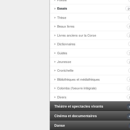
Essais
2
Thèse
Beaux livres
Livres anciens sur la Corse
Dictionnaires
Guides
Jeunesse
Cronichette
Bibliothèques et médiathèques
Colomba (l'oeuvre intégrale)
Divers
Théâtre et spectacles vivants
Cinéma et documentaires
Danse