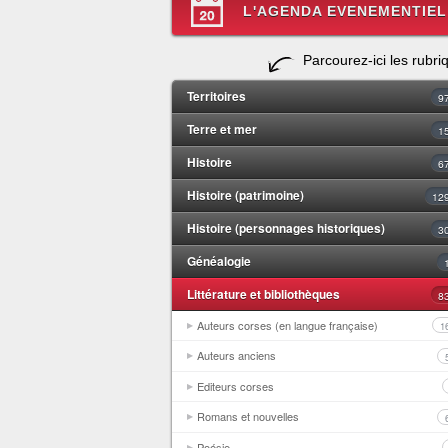
L'AGENDA EVENEMENTIEL
Parcourez-ici les rubri
Territoires
9
Terre et mer
1
Histoire
6
Histoire (patrimoine)
12
Histoire (personnages historiques)
3
Généalogie
Littérature et bibliothèques
8
Auteurs corses (en langue française)
1
Auteurs anciens
Editeurs corses
Romans et nouvelles
Poésie