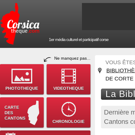
1er média culturel et participatif corse
Ne manquez pas...
VOUS ÊTES 
BIBLIOTH
DE CORTE
PHOTOTHEQUE
VIDEOTHEQUE
La Bib
CARTE
Dernière m
DES
CANTONS
Cantons co
CHRONOLOGIE