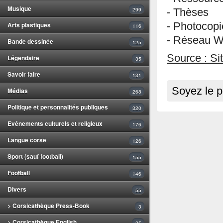
Musique
299
- Thèses
- Photocopi
Arts plastiques
116
- Réseau Wi
Bande dessinée
125
Source : Sit
Légendaire
35
Savoir faire
131
Soyez le p
Médias
268
Politique et personnalités publiques
320
Evénements culturels et religieux
176
Langue corse
126
Sport (sauf football)
155
Football
146
Divers
55
> Corsicathèque Press-Book
3
> Corsicathèque English
25