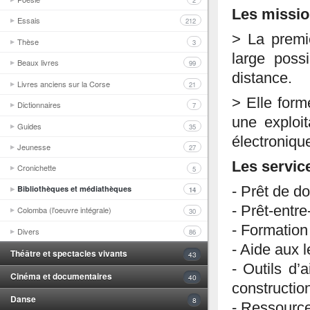
2
Les missio
Essais
212
> La premi
Thèse
3
large poss
Beaux livres
99
distance.
Livres anciens sur la Corse
21
> Elle form
Dictionnaires
7
une exploi
Guides
35
électroniqu
Jeunesse
27
Les servic
Cronichette
5
Bibliothèques et médiathèques
- Prêt de d
14
- Prêt-entr
Colomba (l'oeuvre intégrale)
30
- Formatio
Divers
86
- Aide aux 
Théâtre et spectacles vivants
43
- Outils d’
Cinéma et documentaires
40
constructio
Danse
8
- Ressource