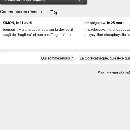
Commentaires récents
SIMON, le 11 avril
omobigusew, le 25 mars
bonjour, il y a une autre faute sur la devise :il
http://doxycycline-cheapbuy.si
s'agit de "frugifera" et non pas "frugiera". La...
doxycycline-cheapbuy.site.an
Qui sommes-nous ?
La Corsicathèque, qu'est-ce que
Site internet réalis