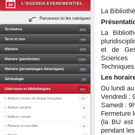
L'AGENDA EVENEMENTIEL
La Biblioth
Parcourez-ici les rubriques
Présentati
Territoires
975
La Bibliot
Terre et mer
154
pluridiscip
Histoire
et de Gest
679
Sciences 
Histoire (patrimoine)
1294
Techniques,
Histoire (personnages historiques)
309
Les horair
Généalogie
18
Du lundi au 
Littérature et bibliothèques
834
Vendredi : 
Auteurs corses (en langue française)
160
Samedi : 9h
Auteurs anciens
56
Fermeture l
Editeurs corses
8
(la BU est
Romans et nouvelles
69
pendant les
Poésie