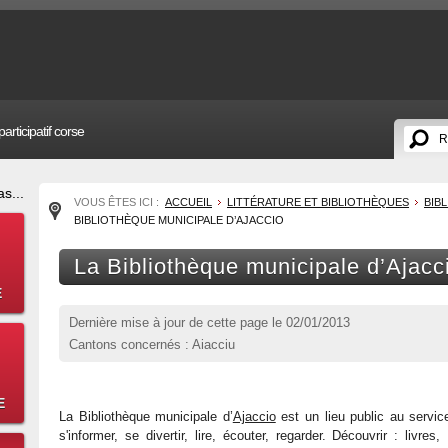
articipatif corse
s...
VOUS ÊTES ICI :
ACCUEIL
LITTÉRATURE ET BIBLIOTHÈQUES
BIB
BIBLIOTHÈQUE MUNICIPALE D’AJACCIO
La Bibliothèque municipale d’Ajacc
E
Dernière mise à jour de cette page le
02/01/2013
Cantons concernés : Aiacciu
E
La Bibliothèque municipale d’
Ajaccio
est un lieu public au servic
s'informer, se divertir, lire, écouter, regarder. Découvrir : livr