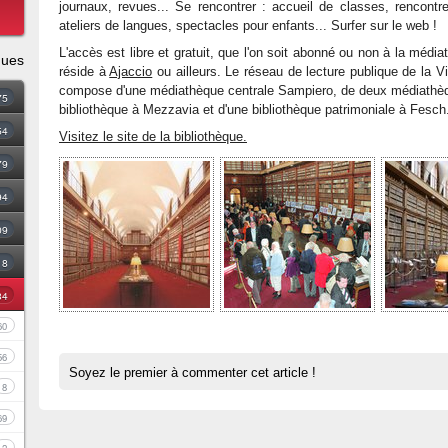
journaux, revues... Se rencontrer : accueil de classes, rencontre
ateliers de langues, spectacles pour enfants... Surfer sur le web !
L'accès est libre et gratuit, que l'on soit abonné ou non à la média
ques
réside à
Ajaccio
ou ailleurs. Le réseau de lecture publique de la Vil
compose d'une médiathèque centrale Sampiero, de deux médiathèqu
75
bibliothèque à Mezzavia et d'une bibliothèque patrimoniale à Fesch.
54
Visitez le site de la bibliothèque.
79
94
09
18
34
60
56
Soyez le premier à commenter cet article !
8
69