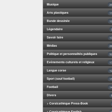
Musique
2
Arts plastiques
1
Bande dessinée
1
Légendaire
Savoir faire
1
Médias
2
Politique et personnalités publiques
3
Evénements culturels et religieux
1
Langue corse
1
Sport (sauf football)
1
Football
1
Divers
> Corsicathèque Press-Book
> Corsicathèque English