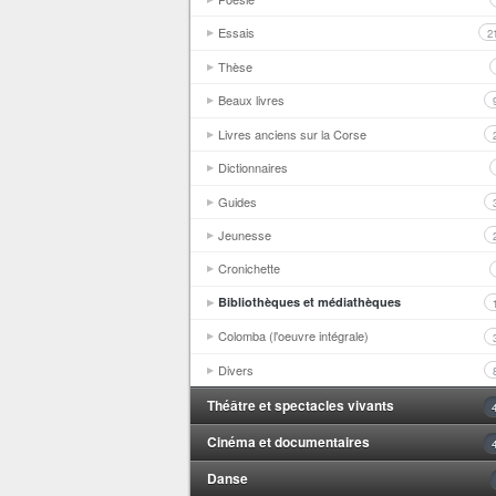
Essais
2
Thèse
Beaux livres
Livres anciens sur la Corse
Dictionnaires
Guides
Jeunesse
Cronichette
Bibliothèques et médiathèques
Colomba (l'oeuvre intégrale)
Divers
Théâtre et spectacles vivants
Cinéma et documentaires
Danse