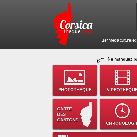
1er média culturel et p
Ne manquez pa
PHOTOTHEQUE
VIDEOTHEQU
CARTE
DES
CANTONS
CHRONOLOGI