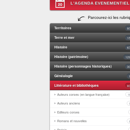
L'AGENDA EVENEMENTIEL
Parcourez-ici les rubri
Territoires
9
Terre et mer
1
Histoire
6
Histoire (patrimoine)
12
Histoire (personnages historiques)
3
Généalogie
Littérature et bibliothèques
8
Auteurs corses (en langue française)
1
Auteurs anciens
Editeurs corses
Romans et nouvelles
Poésie