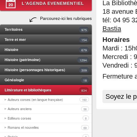
La Biblioth
L'AGENDA EVENEMENTIEL
18 avenue 
Parcourez-ici les rubriques
tél: 04 95 
Bastia
Territoires
975
Horaires
Terre et mer
154
Mardi : 15
Histoire
679
Mercredi :
Histoire (patrimoine)
1294
Vendredi :
Histoire (personnages historiques)
309
Fermeture a
Généalogie
18
Littérature et bibliothèques
834
Soyez le p
Auteurs corses (en langue française)
160
Auteurs anciens
56
Editeurs corses
8
Romans et nouvelles
69
Poésie