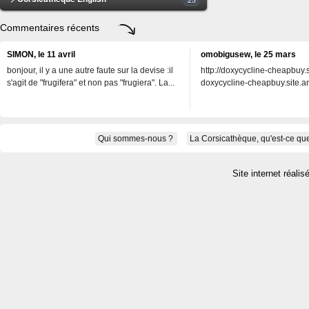
Commentaires récents
SIMON, le 11 avril
omobigusew, le 25 mars
bonjour, il y a une autre faute sur la devise :il
http://doxycycline-cheapbuy.si
s'agit de "frugifera" et non pas "frugiera". La...
doxycycline-cheapbuy.site.an
Qui sommes-nous ?
La Corsicathèque, qu'est-ce que
Site internet réalis