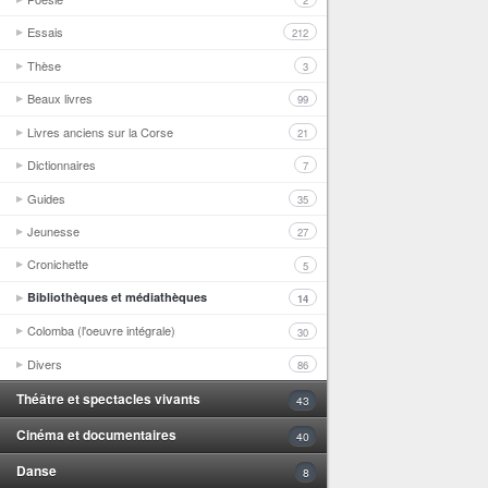
2
Essais
212
Thèse
3
Beaux livres
99
Livres anciens sur la Corse
21
Dictionnaires
7
Guides
35
Jeunesse
27
Cronichette
5
Bibliothèques et médiathèques
14
Colomba (l'oeuvre intégrale)
30
Divers
86
Théâtre et spectacles vivants
43
Cinéma et documentaires
40
Danse
8