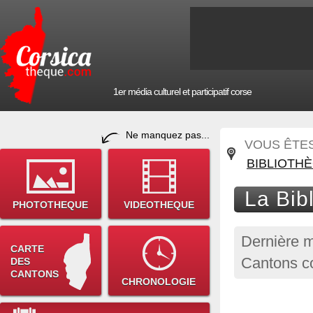
1er média culturel et participatif corse
Ne manquez pas...
VOUS ÊTES 
BIBLIOTH
La Bib
PHOTOTHEQUE
VIDEOTHEQUE
Dernière m
CARTE
Cantons co
DES
CANTONS
CHRONOLOGIE