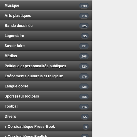
Musique
299
Arts plastiques
116
Bande dessinée
125
Légendaire
35
Savoir faire
131
Médias
268
Politique et personnalités publiques
320
Evénements culturels et religieux
176
Langue corse
126
Sport (sauf football)
155
Football
146
Divers
55
> Corsicathèque Press-Book
3
> Corsicathèque English
25