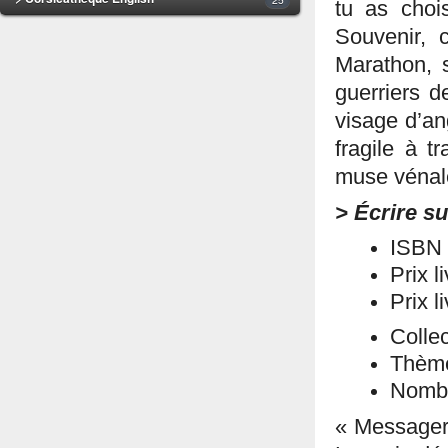
tu as choi
Souvenir, 
Marathon, 
guerriers d
visage d’an
fragile à t
muse vénal
> Écrire su
ISBN 
Prix l
Prix l
Collec
Thème
Nombr
« Messager 