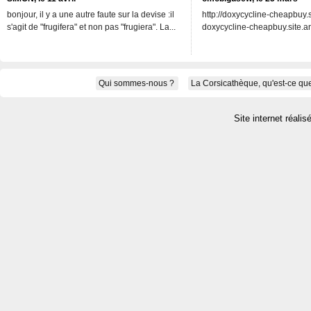
bonjour, il y a une autre faute sur la devise :il
http://doxycycline-cheapbuy.si
s'agit de "frugifera" et non pas "frugiera". La...
doxycycline-cheapbuy.site.an
Qui sommes-nous ?
La Corsicathèque, qu'est-ce que
Site internet réalis