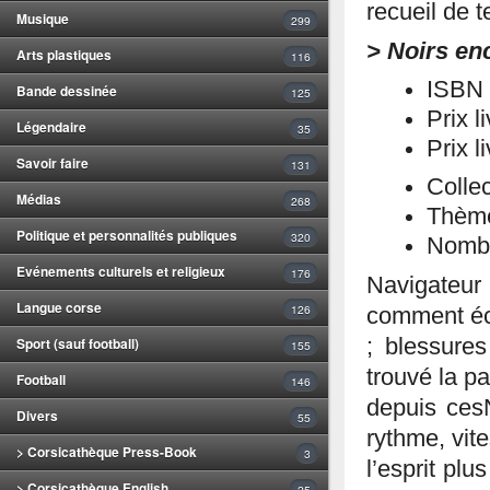
recueil de 
Musique
299
> Noirs e
Arts plastiques
116
ISBN 
Bande dessinée
125
Prix l
Légendaire
35
Prix l
Savoir faire
131
Collec
Médias
268
Thème
Politique et personnalités publiques
320
Nombr
Evénements culturels et religieux
176
Navigateur
Langue corse
126
comment éch
; blessures
Sport (sauf football)
155
trouvé la pa
Football
146
depuis cesN
Divers
55
rythme, vit
> Corsicathèque Press-Book
3
l’esprit pl
> Corsicathèque English
25