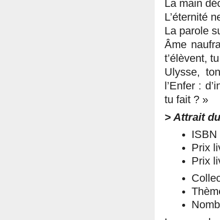
La main décr
L’éternité 
La parole s
Âme naufrag
t’élèvent, t
Ulysse, to
l’Enfer : d’i
tu fait ? »
> Attrait d
ISBN 
Prix l
Prix l
Collec
Thème
Nombr