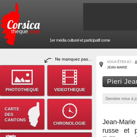
1er média culturel et participatif corse
Ne manquez pas...
VOUS ÊTES ICI :
A
JEAN-MARIE
Pieri Jea
PHOTOTHEQUE
VIDEOTHEQUE
Dernière mise à j
CARTE
DES
CANTONS
Jean-Marie
CHRONOLOGIE
russe et 