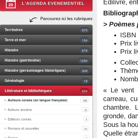
Edilivre, en
L'AGENDA EVENEMENTIEL
Bibliograp
Parcourez-ici les rubriques
> Poèmes p
Territoires
975
ISBN 
Terre et mer
154
Prix l
Histoire
679
Prix l
Histoire (patrimoine)
1294
Collec
Thème
Histoire (personnages historiques)
309
Nombr
Généalogie
18
« Le vent 
Littérature et bibliothèques
834
carreau, cu
Auteurs corses (en langue française)
160
chambre. L
Auteurs anciens
56
gronde, dan
Editeurs corses
8
Sous la hou
Romans et nouvelles
69
Quelle étran
Poésie