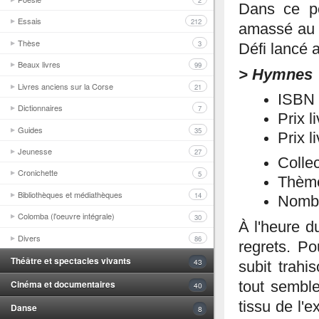
2
Dans ce pet
Essais
212
amassé au 
Thèse
3
Défi lancé a
Beaux livres
99
> Hymnes
Livres anciens sur la Corse
21
ISBN 
Dictionnaires
7
Prix l
Guides
35
Prix l
Jeunesse
27
Collec
Cronichette
5
Thème
Bibliothèques et médiathèques
14
Nombr
Colomba (l'oeuvre intégrale)
30
À l'heure du
Divers
86
regrets. Po
Théâtre et spectacles vivants
43
subit trahis
Cinéma et documentaires
tout semble
40
tissu de l'
Danse
8