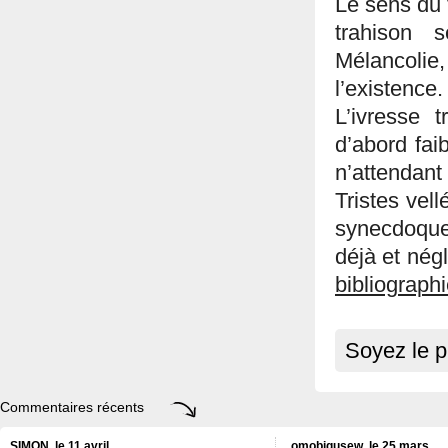
Le sens du t
trahison 
Mélancolie
l’existence.
L’ivresse 
d’abord fai
n’attendant
Tristes vel
synecdoque
déjà et nég
bibliographi
Soyez le p
Commentaires récents
SIMON, le 11 avril
omobigusew, le 25 mars