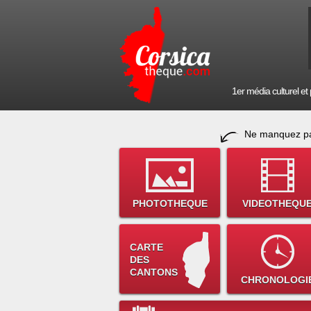
1er média culturel et p
Ne manquez pa
PHOTOTHEQUE
VIDEOTHEQU
CARTE
DES
CANTONS
CHRONOLOGI