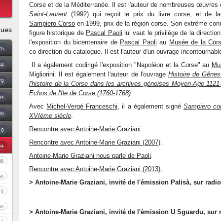
Corse et de la Méditerranée. Il est l'auteur de nombreuses œuvres
Saint-Laurent
(1992) qui reçoit le prix du livre corse, et de l
Sampiero Corso
en 1999, prix de la région corse. Son extrême con
ques
figure historique de
Pascal Paoli
lui vaut le privilège de la directio
l'exposition du bicentenaire de
Pascal Paoli
au
Musée de la Cor
75
co-direction du catalogue. Il est l'auteur d'un ouvrage incontournabl
54
Il a également codirigé l'exposition "Napoléon et la Corse" au
Mu
Migliorini. Il est également l'auteur de l'ouvrage
Histoire de Gênes
79
l'histoire de la Corse dans les archives génoises Moyen-Age 1121
Echos de l'Ile de Corse (1760-1768)
.
94
Avec
Michel-Vergé Franceschi
, il a également signé
Sampiero co
09
XVIème siècle
.
Rencontre avec Antoine-Marie Graziani
.
18
Rencontre avec Antoine-Marie Graziani (2007)
.
34
Antoine-Marie Graziani nous parle de Paoli
.
60
Rencontre avec Antoine-Marie Graziani (2013).
56
> Antoine-Marie Graziani, invité de l'émission Palisà, sur radi
8
69
> Antoine-Marie Graziani, invité de l'émission U Sguardu, sur 