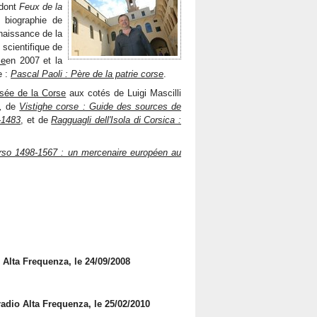
 dont
Feux de la
a biographie de
naissance de la
n scientifique de
se
en 2007 et la
e :
Pascal Paoli : Père de la patrie corse
.
sée de la Corse
aux cotés de Luigi Mascilli
,
de
Vistighe corse : Guide des sources de
-1483
, et de
Ragguagli dell'Isola di Corsica :
rso 1498-1567 : un mercenaire européen au
o Alta Frequenza, le 24/09/2008
radio Alta Frequenza, le 25/02/2010