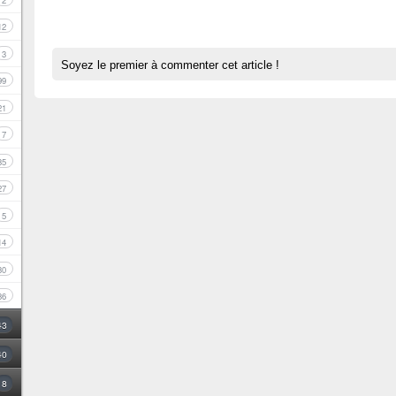
2
12
3
Soyez le premier à commenter cet article !
99
21
7
35
27
5
14
30
86
43
40
8