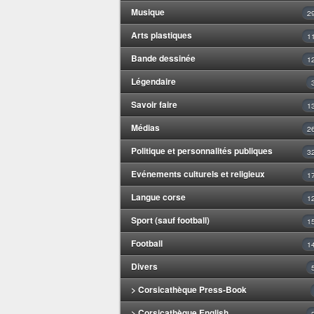
Musique
2
Arts plastiques
1
Bande dessinée
1
Légendaire
Savoir faire
1
Médias
2
Politique et personnalités publiques
3
Evénements culturels et religieux
1
Langue corse
1
Sport (sauf football)
1
Football
1
Divers
> Corsicathèque Press-Book
> Corsicathèque English