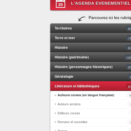
L'AGENDA EVENEMENTIEL
Parcourez-ici les rubri
Territoires
9
Terre et mer
1
Histoire
6
Histoire (patrimoine)
12
Histoire (personnages historiques)
3
Généalogie
Littérature et bibliothèques
8
Auteurs corses (en langue française)
1
Auteurs anciens
Editeurs corses
Romans et nouvelles
Poésie