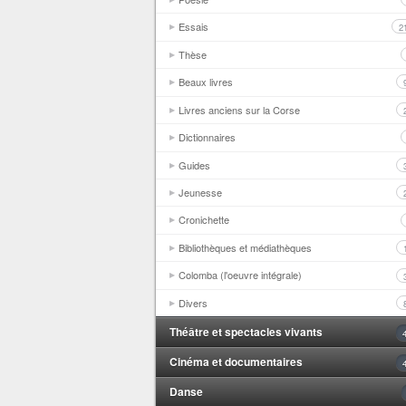
Essais
2
Thèse
Beaux livres
Livres anciens sur la Corse
Dictionnaires
Guides
Jeunesse
Cronichette
Bibliothèques et médiathèques
Colomba (l'oeuvre intégrale)
Divers
Théâtre et spectacles vivants
Cinéma et documentaires
Danse