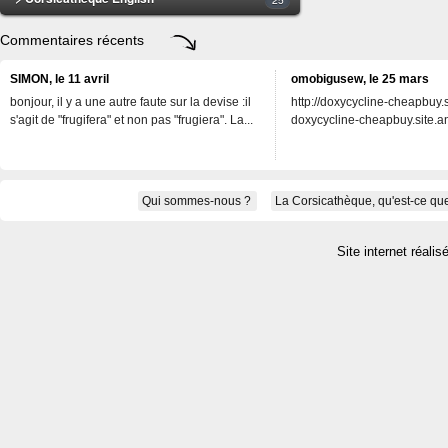
Commentaires récents
SIMON, le 11 avril
omobigusew, le 25 mars
bonjour, il y a une autre faute sur la devise :il
http://doxycycline-cheapbuy.si
s'agit de "frugifera" et non pas "frugiera". La...
doxycycline-cheapbuy.site.an
Qui sommes-nous ?
La Corsicathèque, qu'est-ce que
Site internet réalis