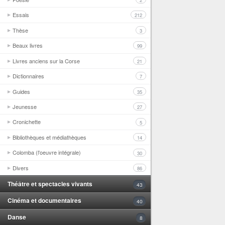
2
Essais
212
Thèse
3
Beaux livres
99
Livres anciens sur la Corse
21
Dictionnaires
7
Guides
35
Jeunesse
27
Cronichette
5
Bibliothèques et médiathèques
14
Colomba (l'oeuvre intégrale)
30
Divers
86
Théâtre et spectacles vivants
43
Cinéma et documentaires
40
Danse
8