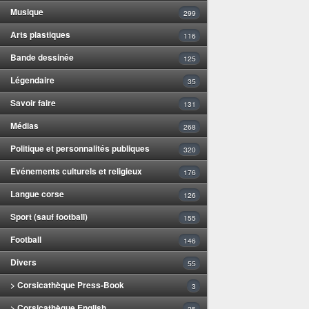
Musique
299
Arts plastiques
116
Bande dessinée
125
Légendaire
35
Savoir faire
131
Médias
268
Politique et personnalités publiques
320
Evénements culturels et religieux
176
Langue corse
126
Sport (sauf football)
155
Football
146
Divers
55
> Corsicathèque Press-Book
3
> Corsicathèque English
25