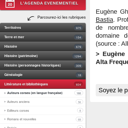
L'AGENDA EVENEMENTIEL
Eugène Ghe
Parcourez-ici les rubriques
Bastia
. Pro
de nombre
Territoires
975
domaine de
Terre et mer
154
(source : Al
Histoire
679
> Eugène G
Histoire (patrimoine)
1294
Alta Frequ
Histoire (personnages historiques)
309
Généalogie
18
Littérature et bibliothèques
834
Soyez le p
Auteurs corses (en langue française)
160
Auteurs anciens
56
Editeurs corses
8
Romans et nouvelles
69
Poésie