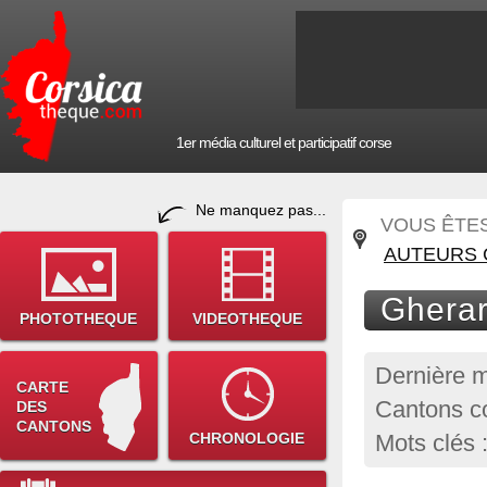
1er média culturel et participatif corse
Ne manquez pas...
VOUS ÊTES 
AUTEURS 
Ghera
PHOTOTHEQUE
VIDEOTHEQUE
Dernière m
CARTE
Cantons co
DES
CANTONS
CHRONOLOGIE
Mots clés 