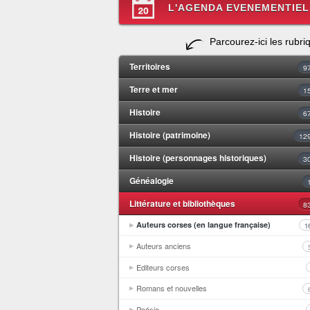
L'AGENDA EVENEMENTIEL
Parcourez-ici les rubri
Territoires
9
Terre et mer
1
Histoire
6
Histoire (patrimoine)
12
Histoire (personnages historiques)
3
Généalogie
Littérature et bibliothèques
8
Auteurs corses (en langue française)
1
Auteurs anciens
Editeurs corses
Romans et nouvelles
Poésie