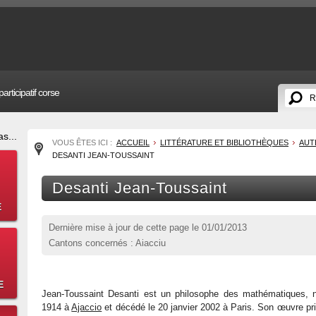
articipatif corse
s...
VOUS ÊTES ICI :
ACCUEIL
LITTÉRATURE ET BIBLIOTHÈQUES
AUT
DESANTI JEAN-TOUSSAINT
Desanti Jean-Toussaint
E
Dernière mise à jour de cette page le
01/01/2013
Cantons concernés : Aiacciu
E
Jean-Toussaint Desanti est un philosophe des mathématiques, n
1914 à
Ajaccio
et décédé le 20 janvier 2002 à Paris. Son œuvre pr