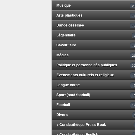
Musique
2
Arts plastiques
1
Bande dessinée
1
Légendaire
Savoir faire
1
Médias
2
Politique et personnalités publiques
3
Evénements culturels et religieux
1
Langue corse
1
Sport (sauf football)
1
Football
1
Divers
> Corsicathèque Press-Book
> Corsicathèque English