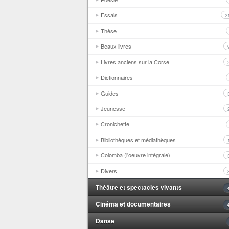
Essais
2
Thèse
Beaux livres
Livres anciens sur la Corse
Dictionnaires
Guides
Jeunesse
Cronichette
Bibliothèques et médiathèques
Colomba (l'oeuvre intégrale)
Divers
Théâtre et spectacles vivants
Cinéma et documentaires
Danse