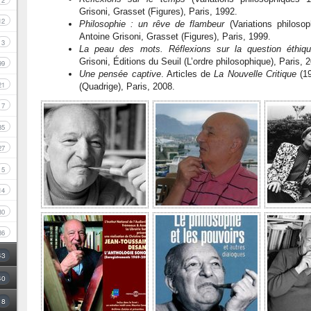
2
Grisoni, Grasset (Figures), Paris, 1992.
12
Philosophie : un rêve de flambeur
(Variations philoso
Antoine Grisoni, Grasset (Figures), Paris, 1999.
3
La peau des mots. Réflexions sur la question éthiq
Grisoni, Éditions du Seuil (L’ordre philosophique), Paris, 
99
Une pensée captive
. Articles de
La Nouvelle Critique
(19
21
(Quadrige), Paris, 2008.
7
35
27
5
14
30
86
43
40
8