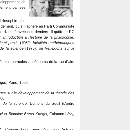
veloppement de
alement par ses
hilosophie des
pidement, puis il adhère au Parti Communiste
e d'amitié avec ces derniers. Il quitte le PC
on
Introduction à l'histoire de la philosophie
.
e et praxis
(1962),
Idéalités mathématiques
 de la science
(1975), ou
Réflexions sur le
écoles normales supérieures de la rue d'Ulm
ique
, Paris, 1956.
.
ues sur le développement de la théorie des
968.
s de la science
, Éditions du Seuil (L’ordre
é et Blandine Barret-Kriegel
, Calmann-Lévy,
1). Conversations avec Dominique-Antoine