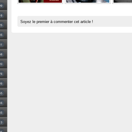
99
16
Soyez le premier à commenter cet article !
25
35
31
68
20
76
26
55
46
55
3
25