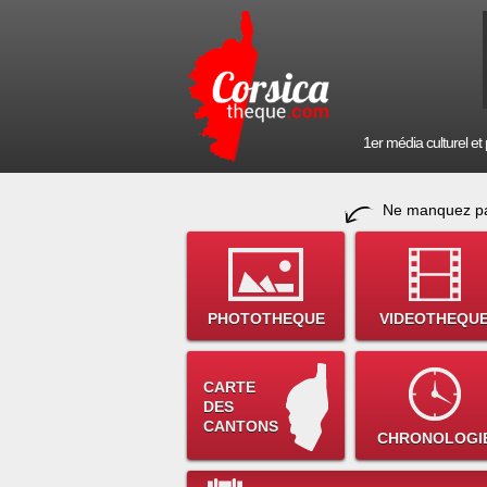
1er média culturel et p
Ne manquez pa
PHOTOTHEQUE
VIDEOTHEQU
CARTE
DES
CANTONS
CHRONOLOGI