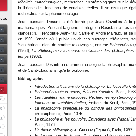
Idéalités mathématiques
, recherches épistémologiques sur le dé
la théorie des fonctions de variables réelles. Il se distingue ég
recherches sur la phénoménologie.
ques
Jean-Toussaint Desanti a été formé par Jean Cavaillès à la p
mathématiques. Pendant la guerre, il intègre la Résistance très ra
75
clandestin. Il rencontre Jean-Paul Sartre et André Malraux, et se li
en 1956, l'année où il publie un de ses ouvrages références, s
54
S'enchaînent alors de nombreux ouvrages, comme
Phénoménologi
79
(1968),
La Philosophie silencieuse
ou
Critique des philosophies
temps
(1982).
94
Jean-Toussaint Desanti a notamment enseigné la philosophie aux 
09
et de Saint-Cloud ainsi qu'à la Sorbonne.
Bibliographie
18
Introduction à l'histoire de la philosophie, La Nouvelle Crit
34
Phénoménologie et praxis, Éditions Sociales
, Paris, 1963
Les Idéalités mathématiques. Recherches épistémologiq
60
fonctions de variables réelles
, Éditions du Seuil, Paris, 1
La philosophie silencieuse ou critique des philosophie
56
philosophique), Paris, 1975.
8
Le philosophe et les pouvoirs. Entretiens avec Pascal Lan
Paris, 1976.
69
Un destin philosophique
, Grasset (Figures), Paris, 1982.
Réflexions sur le temps
(Variations philosophiques 