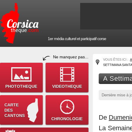
1er média culturel et participatif corse
Ne manquez pas...
VOUS ÊTES ICI :
A
SETTIMANA SANT
A Settim
PHOTOTHEQUE
VIDEOTHEQUE
Dernière mise à j
CARTE
DES
CANTONS
De
Dumenic
CHRONOLOGIE
La Semaine