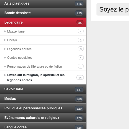
Arts plastiques
116
Soyez le p
Bande dessinée
125
Légendaire
35
Mazzerisme
4
L'ochju
2
Légendes corses
3
Contes populaires
1
Personnages de littérature ou de fiction
1
Livres sur la religion, le spitiruel et les
24
légendes corses
Savoir faire
131
Médias
268
Politique et personnalités publiques
320
Evénements culturels et religieux
176
Langue corse
126