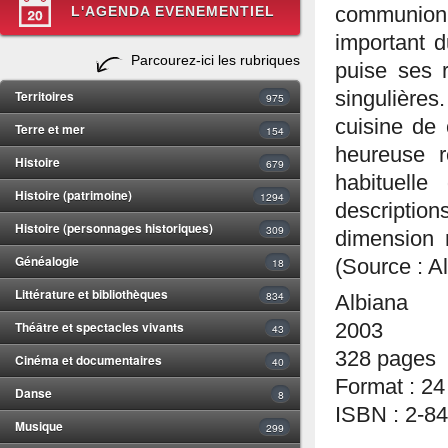
L'AGENDA EVENEMENTIEL
communion
important d
Parcourez-ici les rubriques
puise ses r
Territoires
singulières.
975
cuisine de 
Terre et mer
154
heureuse r
Histoire
679
habituelle
Histoire (patrimoine)
1294
descripti
Histoire (personnages historiques)
309
dimension 
Généalogie
18
(Source : A
Littérature et bibliothèques
834
Albiana
Théâtre et spectacles vivants
2003
43
328 pages
Cinéma et documentaires
40
Format : 24
Danse
8
ISBN : 2-8
Musique
299