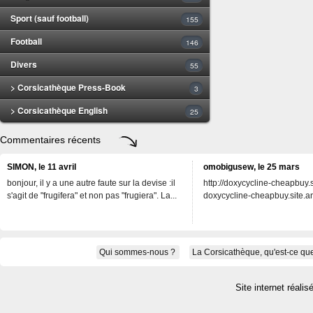
Sport (sauf football)
155
Football
146
Divers
55
> Corsicathèque Press-Book
3
> Corsicathèque English
25
Commentaires récents
SIMON, le 11 avril
omobigusew, le 25 mars
bonjour, il y a une autre faute sur la devise :il
http://doxycycline-cheapbuy.si
s'agit de "frugifera" et non pas "frugiera". La...
doxycycline-cheapbuy.site.an
Qui sommes-nous ?
La Corsicathèque, qu'est-ce que
Site internet réalis