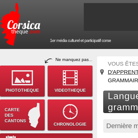
1er média culturel et participatif corse
Ne manquez pas...
VOUS ÊTES 
D'APPREN
GRAMMAIR
PHOTOTHEQUE
VIDEOTHEQUE
Langue
gramm
CARTE
DES
CANTONS
CHRONOLOGIE
Dernière m