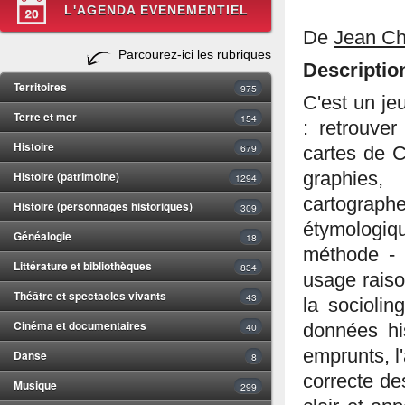
L'AGENDA EVENEMENTIEL
De
Jean Ch
Parcourez-ici les rubriques
Descriptio
Territoires
975
C'est un je
Terre et mer
154
: retrouve
Histoire
679
cartes de C
Histoire (patrimoine)
graphies,
1294
cartograph
Histoire (personnages historiques)
309
étymologiq
Généalogie
18
méthode - d
Littérature et bibliothèques
834
usage raiso
Théâtre et spectacles vivants
43
la sociolin
Cinéma et documentaires
40
don­nées hi
emprunts, l'
Danse
8
correcte des
Musique
299