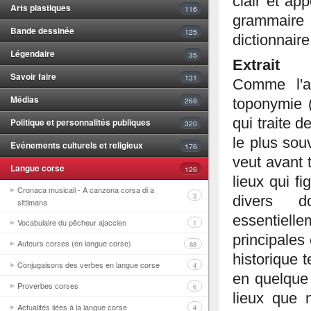
clair et ap
Arts plastiques
116
grammaire c
Bande dessinée
125
dictionnair
Légendaire
35
Extrait
Savoir faire
131
Comme l'a
Médias
268
toponymie (
qui traite 
Politique et personnalités publiques
320
le plus sou
Evénements culturels et religieux
176
veut avant 
Langue corse
126
lieux qui f
Cronaca musicali - A canzona corsa di a
3
divers d
sittimana
essentiell
Vocabulaire du pêcheur ajaccien
1
principales
Auteurs corses (en langue corse)
88
histo­rique
Conjugaisons des verbes en langue corse
4
en quelque
Proverbes corses
6
lieux que 
Actualités liées à la langue corse
4