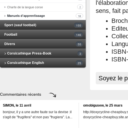
l'élaborati
Charte de la langue corse
2
sens, fait 
Manuels d'apprentissage
18
Broch
Sport (sauf football)
155
Editeu
Football
146
Colle
Langu
Divers
55
ISBN
> Corsicathèque Press-Book
3
ISBN-
> Corsicathèque English
25
Soyez le p
Commentaires récents
SIMON, le 11 avril
omobigusew, le 25 mars
bonjour, il y a une autre faute sur la devise :il
http://doxycycline-cheapbuy.si
s'agit de "frugifera" et non pas "frugiera". La...
doxycycline-cheapbuy.site.an