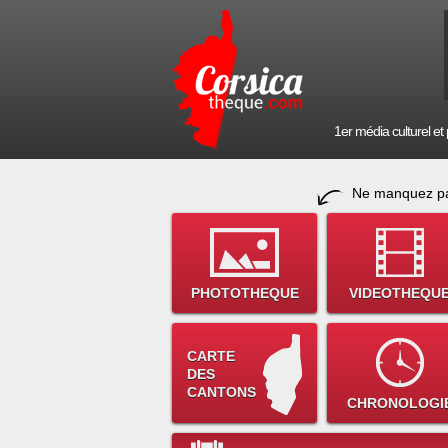
1er média culturel et p
Ne manquez pa
PHOTOTHEQUE
VIDEOTHEQU
CARTE
DES
CANTONS
CHRONOLOGI