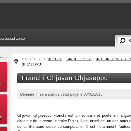
articipatif corse
s...
VOUS ÊTES ICI :
ACCUEIL
LANGUE CORSE
AUTEURS CORSES (E
GHJASEPPU
Franchi Ghjuvan Ghjaseppu
E
Dernière mise à jour de cette page le
03/01/2013
Ghjuvan Ghjaseppu Franchi est un écrivain et poète en langue
E
directeur de la revue littéraire Rigiru, il est aussi est un des auteu
de la littérature corse contemporaine. Il est notamment l'aute