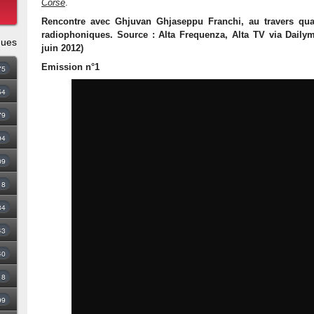
Corse
.
Rencontre avec Ghjuvan Ghjaseppu Franchi, au travers qua
radiophoniques. Source : Alta Frequenza, Alta TV via Dailym
ques
juin 2012)
Emission n°1
75
54
79
94
09
18
34
43
40
8
99