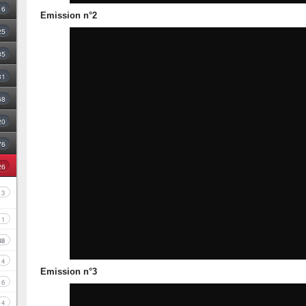
16
Emission n°2
25
35
31
68
20
76
26
3
1
88
4
Emission n°3
6
4