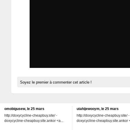
Soyez le premier à commenter cet article !
omobigusew, le 25 mars
utahijewooym, le 25 mars
http://doxycycline-cheapbuy.site/ -
http://doxycycline-cheapbuy.site/ -
doxycycline-cheapbuy.site.ankor <a...
doxycycline-cheapbuy.site.ankor <