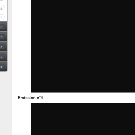
2
18
55
46
55
3
25
Emission n°4