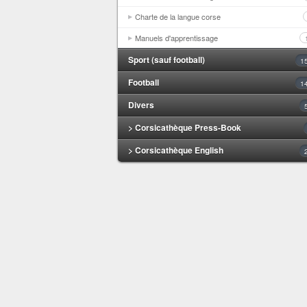
Charte de la langue corse
Manuels d'apprentissage
Sport (sauf football)
1
Football
1
Divers
> Corsicathèque Press-Book
> Corsicathèque English