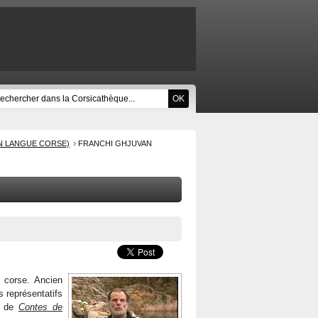
N LANGUE CORSE)
FRANCHI GHJUVAN
 corse. Ancien
rs représentatifs
ur de
Contes de