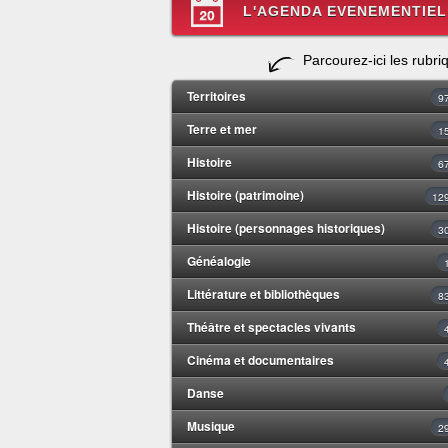
L'AGENDA EVENEMENTIEL
Parcourez-ici les rubri
Territoires
9
Terre et mer
1
Histoire
6
Histoire (patrimoine)
12
Histoire (personnages historiques)
3
Généalogie
Littérature et bibliothèques
8
Théâtre et spectacles vivants
Cinéma et documentaires
Danse
Musique
2