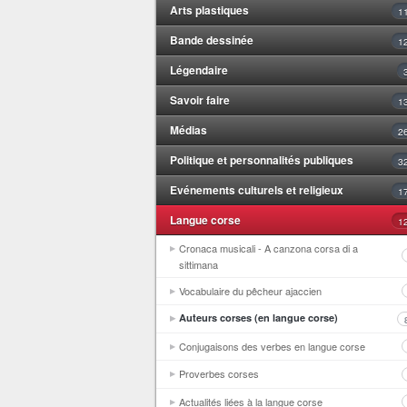
Arts plastiques
1
Bande dessinée
1
Légendaire
Savoir faire
1
Médias
2
Politique et personnalités publiques
3
Evénements culturels et religieux
1
Langue corse
1
Cronaca musicali - A canzona corsa di a
sittimana
Vocabulaire du pêcheur ajaccien
Auteurs corses (en langue corse)
Conjugaisons des verbes en langue corse
Proverbes corses
Actualités liées à la langue corse