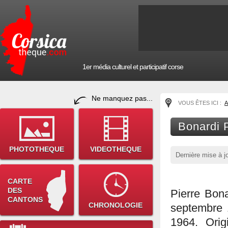
1er média culturel et participatif corse
Ne manquez pas...
VOUS ÊTES ICI :
A
Bonardi 
PHOTOTHEQUE
VIDEOTHEQUE
Dernière mise à j
CARTE
DES
Pierre Bona
CANTONS
CHRONOLOGIE
septembre 
1964. Origi