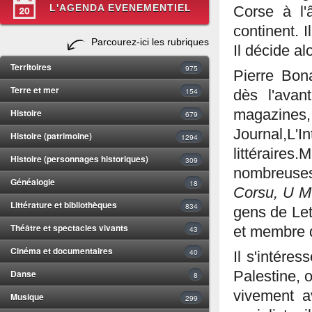
L'AGENDA EVENEMENTIEL
Corse à l'
continent. I
Parcourez-ici les rubriques
Il décide al
Territoires
975
Pierre Bon
Terre et mer
154
dès l'avan
Histoire
magazi
679
Journal,L'
Histoire (patrimoine)
1294
littéraires
Histoire (personnages historiques)
309
nombreuse
Généalogie
18
Corsu, U M
Littérature et bibliothèques
834
gens de Let
Théâtre et spectacles vivants
43
et membre de
Cinéma et documentaires
40
Il s'intére
Danse
Palestine, 
8
vivement av
Musique
299