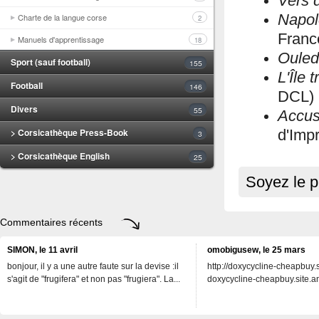
Vers d
Napol
Charte de la langue corse
2
Franc
Manuels d'apprentissage
18
Ouled
Sport (sauf football)
155
L'Île 
Football
146
DCL)
Divers
55
Accu
> Corsicathèque Press-Book
d'Imp
3
> Corsicathèque English
25
Soyez le p
Commentaires récents
SIMON, le 11 avril
omobigusew, le 25 mars
bonjour, il y a une autre faute sur la devise :il
http://doxycycline-cheapbuy.si
s'agit de "frugifera" et non pas "frugiera". La...
doxycycline-cheapbuy.site.an