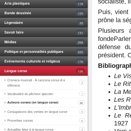
socialiste,
Arts plastiques
116
Puis, vient
Bande dessinée
125
prône la sé
Légendaire
35
Plusieurs
Savoir faire
131
fondeParlem
Médias
268
défense du
Politique et personnalités publiques
320
président. C
Evénements culturels et religieux
176
Bibliograp
Langue corse
126
Le Vi
Cronaca musicali - A canzona corsa di a
Le Rit
3
sittimana
La Me
Vocabulaire du pêcheur ajaccien
1
Les R
Auteurs corses (en langue corse)
88
L'Imbr
Conjugaisons des verbes en langue corse
4
Le Re
Proverbes corses
6
1927
Actualités liées à la langue corse
4