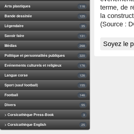
Arts plastiques
terme, de r
116
la construc
Bande dessinée
125
(Source : 
Légendaire
35
Savoir faire
131
Soyez le p
Médias
268
Politique et personnalités publiques
320
Evénements culturels et religieux
176
Langue corse
126
Sport (sauf football)
155
Football
146
Divers
55
> Corsicathèque Press-Book
3
> Corsicathèque English
25