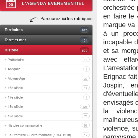
L'AGENDA EVENEMENTIEL
orchestrée 
en faire le
Parcourez-ici les rubriques
marque va s
Territoires
975
à un proco
Terre et mer
154
incapable d
Histoire
et sa morgu
679
avec effa
Préhistoire
13
L'arrestat
Antiquité
4
Erignac fai
Moyen-Age
30
Jospin, en
16e siècle
12
d'éventuel
17e siècle
4
envisagés q
18e siècle
121
la viole
19e siècle
76
malheureus
Histoire contemporaine
51
violence, s
La Première Guerre mondiale (1914-1918)
17
paroxysme av