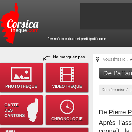
1er média culturel et participatif corse
Ne manquez pas...
VOUS ÊTES ICI :
A
De l'affa
PHOTOTHEQUE
VIDEOTHEQUE
Dernière mise à j
CARTE
DES
De
Pierre P
CANTONS
CHRONOLOGIE
Après l'as
connaît la