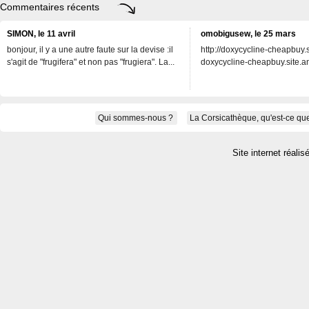
Commentaires récents
SIMON, le 11 avril
omobigusew, le 25 mars
bonjour, il y a une autre faute sur la devise :il
http://doxycycline-cheapbuy.si
s'agit de "frugifera" et non pas "frugiera". La...
doxycycline-cheapbuy.site.an
Qui sommes-nous ?
La Corsicathèque, qu'est-ce que
Site internet réalis