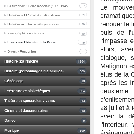
La Seconde Guerre mondiale (1939-1945)
Le mouveme
87
dramatique
Histoire du FLNC et du nationalisme
43
renouer le f
Histoire des villes et villages corses
29
puis de l'
Iconographies anciennes
15
l'impasse e
Livres sur l'histoire de la Corse
146
alors, ave
Divers / Rencontres
31
dialogue, 
Histoire (patrimoine)
1294
Matignon es
Histoire (personnages historiques)
309
élus de la 
Généalogie
18
après les in
deuxième 
Littérature et bibliothèques
834
d'enlisemen
Théâtre et spectacles vivants
43
28 juillet à
Cinéma et documentaires
40
avec la d
Danse
8
l'Intérieur
Musique
299
événements,