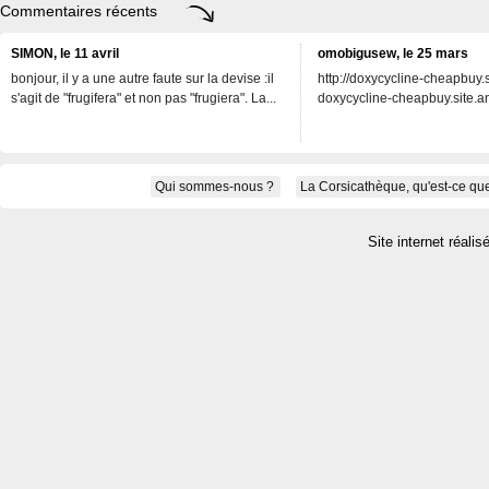
Commentaires récents
SIMON, le 11 avril
omobigusew, le 25 mars
bonjour, il y a une autre faute sur la devise :il
http://doxycycline-cheapbuy.si
s'agit de "frugifera" et non pas "frugiera". La...
doxycycline-cheapbuy.site.an
Qui sommes-nous ?
La Corsicathèque, qu'est-ce que
Site internet réalis