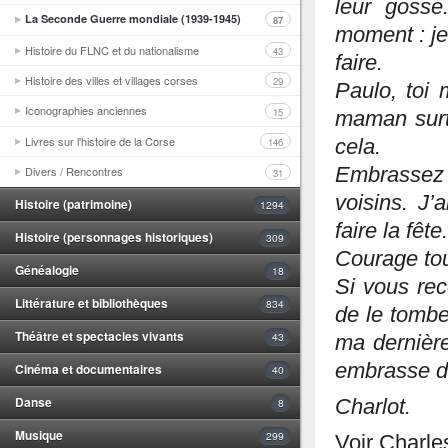
leur gosse
La Seconde Guerre mondiale (1939-1945)
87
moment : je
Histoire du FLNC et du nationalisme
43
faire.
Histoire des villes et villages corses
29
Paulo, toi
Iconographies anciennes
15
maman surto
Livres sur l'histoire de la Corse
cela.
146
Embrassez 
Divers / Rencontres
31
voisins. J’
Histoire (patrimoine)
1294
faire la fête.
Histoire (personnages historiques)
309
Courage tou
Généalogie
18
Si vous rec
Littérature et bibliothèques
834
de le tombe
Théâtre et spectacles vivants
43
ma dernière
embrasse de
Cinéma et documentaires
40
Danse
Charlot.
8
Musique
299
Voir Charle