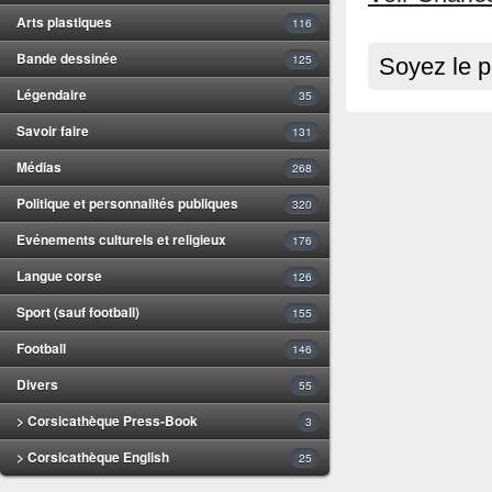
Arts plastiques
116
Bande dessinée
125
Soyez le p
Légendaire
35
Savoir faire
131
Médias
268
Politique et personnalités publiques
320
Evénements culturels et religieux
176
Langue corse
126
Sport (sauf football)
155
Football
146
Divers
55
> Corsicathèque Press-Book
3
> Corsicathèque English
25