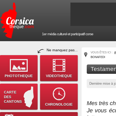
1er média culturel et participatif corse
Ne manquez pas...
VOUS ÊTES ICI :
A
BONAFEDI
Testamen
PHOTOTHEQUE
VIDEOTHEQUE
Dernière mise à j
CARTE
DES
CANTONS
Mes très ch
CHRONOLOGIE
Je vous écr