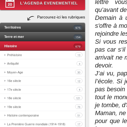
lettre vo
L'AGENDA EVENEMENTIEL
qu’avant de 
Demain à u
Parcourez-ici les rubriques
s'offre à m
Territoires
975
rejoindre le
Terre et mer
154
Si vous re
Histoire
679
pas car s‘i
Préhistoire
13
arrivait ne
Antiquité
4
devoir.
Moyen-Age
J’ai vu, pa
30
l’école. Si
16e siècle
12
pas besoin 
17e siècle
4
tout le mon
18e siècle
121
je tombe, d'
19e siècle
76
Maman, ne t
Histoire contemporaine
51
pour que le
La Première Guerre mondiale (1914-1918)
17