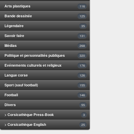
Arts plastiques
116
Bande dessinée
125
Légendaire
35
Savoir faire
131
Médias
268
Politique et personnalités publiques
320
Evénements culturels et religieux
176
Langue corse
126
Sport (sauf football)
155
Football
146
Divers
55
> Corsicathèque Press-Book
3
> Corsicathèque English
25