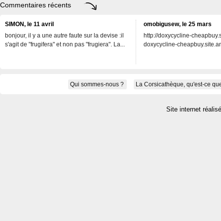
Commentaires récents
SIMON, le 11 avril
omobigusew, le 25 mars
bonjour, il y a une autre faute sur la devise :il
http://doxycycline-cheapbuy.si
s'agit de "frugifera" et non pas "frugiera". La...
doxycycline-cheapbuy.site.an
Qui sommes-nous ?
La Corsicathèque, qu'est-ce que
Site internet réalis