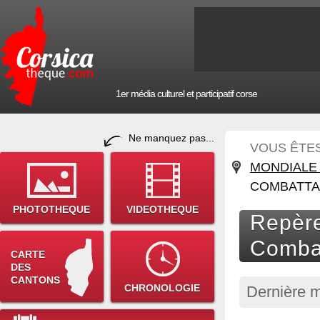
1er média culturel et participatif corse
Ne manquez pas...
VOUS ÊTES 
MONDIALE 
COMBATTA
PHOTOTHEQUE
VIDEOTHEQUE
Repère
Combat
CARTE
DES
CANTONS
CHRONOLOGIE
Dernière m