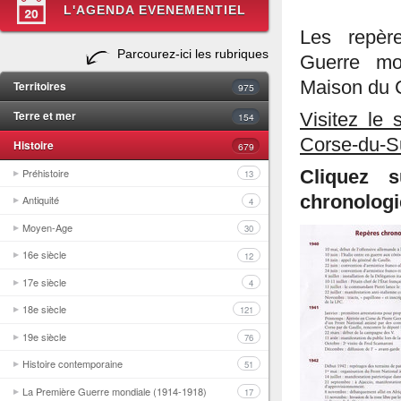
L'AGENDA EVENEMENTIEL
Les repèr
Parcourez-ici les rubriques
Guerre mo
Maison du C
Territoires
975
Terre et mer
Visitez le
154
Corse-du-S
Histoire
679
Préhistoire
Cliquez 
13
chronologi
Antiquité
4
Moyen-Age
30
16e siècle
12
17e siècle
4
18e siècle
121
19e siècle
76
Histoire contemporaine
51
La Première Guerre mondiale (1914-1918)
17