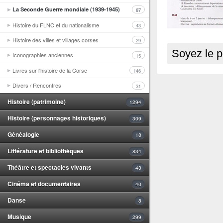
La Seconde Guerre mondiale (1939-1945)
87
Histoire du FLNC et du nationalisme
43
Histoire des villes et villages corses
29
Soyez le p
Iconographies anciennes
15
Livres sur l'histoire de la Corse
146
Divers / Rencontres
31
Histoire (patrimoine)
1294
Histoire (personnages historiques)
309
Généalogie
18
Littérature et bibliothèques
834
Théâtre et spectacles vivants
43
Cinéma et documentaires
40
Danse
8
Musique
299