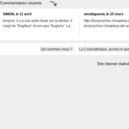
Commentaires récents
SIMON, le 11 avril
omobigusew, le 25 mars
bonjour, il y a une autre faute sur la devise :il
http://doxycycline-cheapbuy.si
s'agit de "frugifera" et non pas "frugiera". La...
doxycycline-cheapbuy.site.an
Qui sommes-nous ?
La Corsicathèque, qu'est-ce que
Site internet réalis