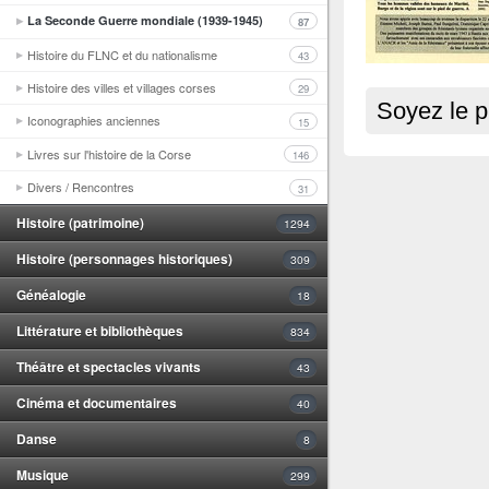
La Seconde Guerre mondiale (1939-1945)
87
Histoire du FLNC et du nationalisme
43
Histoire des villes et villages corses
29
Soyez le p
Iconographies anciennes
15
Livres sur l'histoire de la Corse
146
Divers / Rencontres
31
Histoire (patrimoine)
1294
Histoire (personnages historiques)
309
Généalogie
18
Littérature et bibliothèques
834
Théâtre et spectacles vivants
43
Cinéma et documentaires
40
Danse
8
Musique
299