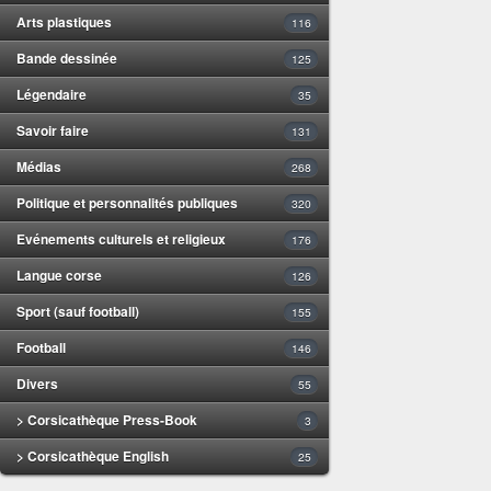
Arts plastiques
116
Bande dessinée
125
Légendaire
35
Savoir faire
131
Médias
268
Politique et personnalités publiques
320
Evénements culturels et religieux
176
Langue corse
126
Sport (sauf football)
155
Football
146
Divers
55
> Corsicathèque Press-Book
3
> Corsicathèque English
25