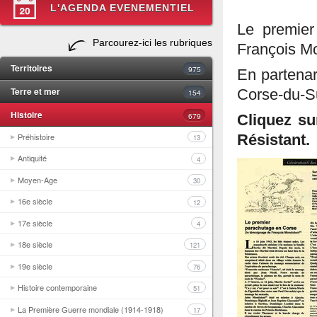
L'AGENDA EVENEMENTIEL
Le premier
Parcourez-ici les rubriques
François Mo
Territoires
975
En partena
Terre et mer
Corse-du-Su
154
Histoire
679
Cliquez su
Préhistoire
Résistant.
13
Antiquité
4
Moyen-Age
30
16e siècle
12
17e siècle
4
18e siècle
121
19e siècle
76
Histoire contemporaine
51
La Première Guerre mondiale (1914-1918)
17