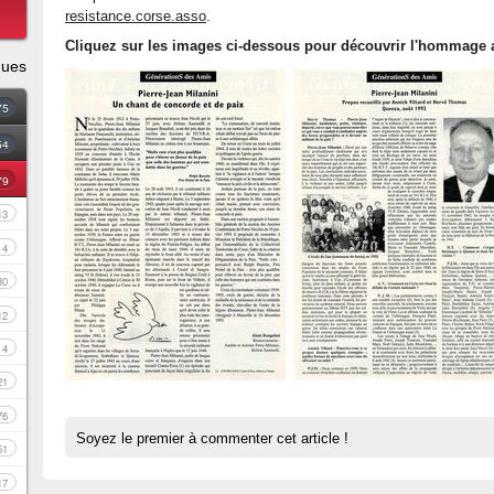
resistance.corse.asso
.
Cliquez sur les images ci-dessous pour découvrir l'hommage a
ques
75
54
79
13
4
30
12
4
21
76
Soyez le premier à commenter cet article !
51
17