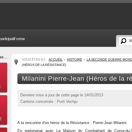
articipatif corse
s...
VOUS ÊTES ICI :
ACCUEIL
HISTOIRE
LA SECONDE GUERRE MONDIA
(HÉROS DE LA RÉSISTANCE)
Milanini Pierre-Jean (Héros de la r
E
Dernière mise à jour de cette page le
14/01/2013
Cantons concernés : Porti Vechju
E
A la rencontre d'un héros de la Résistance : Pierre-Jean Milanini.
En partenariat avec La Maison du Combattant de Corse-du-S