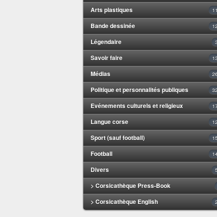
Arts plastiques
1
Bande dessinée
1
Légendaire
Savoir faire
1
Médias
2
Politique et personnalités publiques
3
Evénements culturels et religieux
1
Langue corse
1
Sport (sauf football)
1
Football
1
Divers
> Corsicathèque Press-Book
> Corsicathèque English