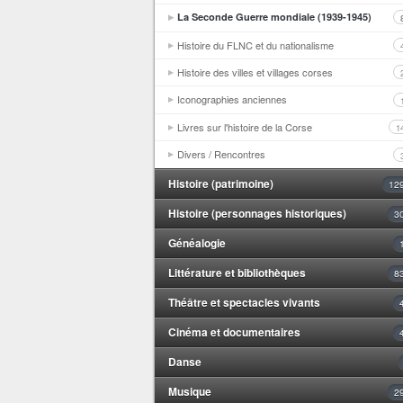
La Seconde Guerre mondiale (1939-1945)
Histoire du FLNC et du nationalisme
Histoire des villes et villages corses
Iconographies anciennes
Livres sur l'histoire de la Corse
1
Divers / Rencontres
Histoire (patrimoine)
12
Histoire (personnages historiques)
3
Généalogie
Littérature et bibliothèques
8
Théâtre et spectacles vivants
Cinéma et documentaires
Danse
Musique
2