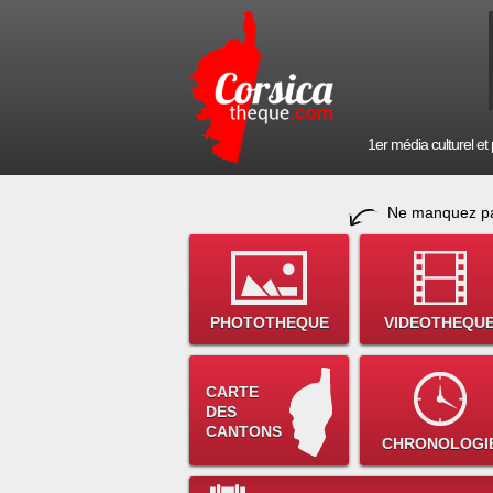
1er média culturel et p
Ne manquez pa
PHOTOTHEQUE
VIDEOTHEQU
CARTE
DES
CANTONS
CHRONOLOGI