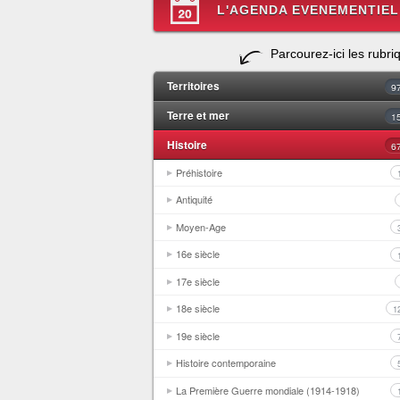
L'AGENDA EVENEMENTIEL
Parcourez-ici les rubri
Territoires
9
Terre et mer
1
Histoire
6
Préhistoire
Antiquité
Moyen-Age
16e siècle
17e siècle
18e siècle
1
19e siècle
Histoire contemporaine
La Première Guerre mondiale (1914-1918)