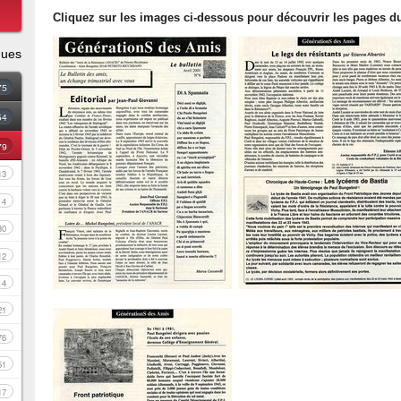
Cliquez sur les images ci-dessous pour découvrir les pages du
ques
75
54
79
13
4
30
12
4
21
76
51
17