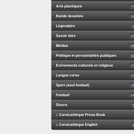
Arts plastiques
1
Bande dessinée
1
Légendaire
Savoir faire
1
Médias
2
Politique et personnalités publiques
3
Evénements culturels et religieux
1
Langue corse
1
Sport (sauf football)
1
Football
1
Divers
> Corsicathèque Press-Book
> Corsicathèque English