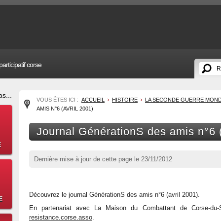
articipatif corse
s...
VOUS ÊTES ICI :
ACCUEIL
HISTOIRE
LA SECONDE GUERRE MONDIA
AMIS N°6 (AVRIL 2001)
Journal GénérationS des amis n°6 (
E
Dernière mise à jour de cette page le
23/11/2012
Découvrez le journal GénérationS des amis n°6 (avril 2001).
E
En partenariat avec La Maison du Combattant de Corse-du-S
resistance.corse.asso
.