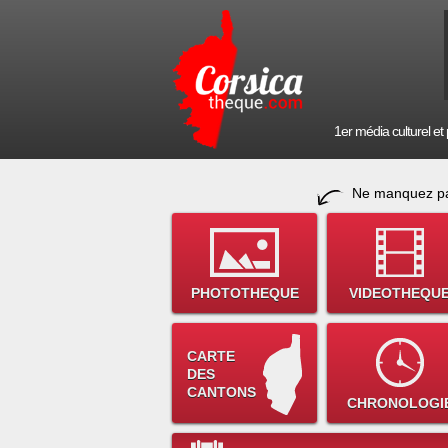
1er média culturel et p
Ne manquez pa
PHOTOTHEQUE
VIDEOTHEQU
CARTE
DES
CANTONS
CHRONOLOGI