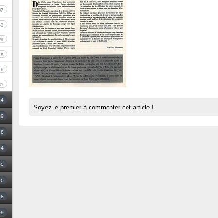
87
43
29
15
46
31
94
Soyez le premier à commenter cet article !
09
18
34
43
40
8
99