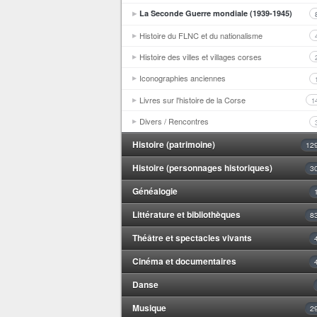
La Seconde Guerre mondiale (1939-1945)
Histoire du FLNC et du nationalisme
Histoire des villes et villages corses
Iconographies anciennes
Livres sur l'histoire de la Corse
1
Divers / Rencontres
Histoire (patrimoine)
12
Histoire (personnages historiques)
3
Généalogie
Littérature et bibliothèques
8
Théâtre et spectacles vivants
Cinéma et documentaires
Danse
Musique
2