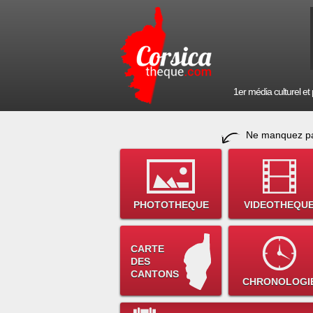
1er média culturel et p
Ne manquez pa
PHOTOTHEQUE
VIDEOTHEQU
CARTE
DES
CANTONS
CHRONOLOGI