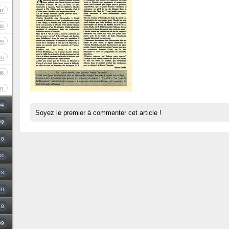
87
43
29
15
46
31
94
Soyez le premier à commenter cet article !
09
18
34
43
40
8
99