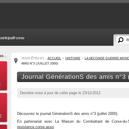
articipatif corse
s...
VOUS ÊTES ICI :
ACCUEIL
HISTOIRE
LA SECONDE GUERRE MONDIA
AMIS N°3 (JUILLET 2000)
Journal GénérationS des amis n°3 (j
E
Dernière mise à jour de cette page le
23/11/2012
Découvrez le journal GénérationS des amis n°3 (juillet 2000).
E
En partenariat avec La Maison du Combattant de Corse-du-S
resistance.corse.asso
.