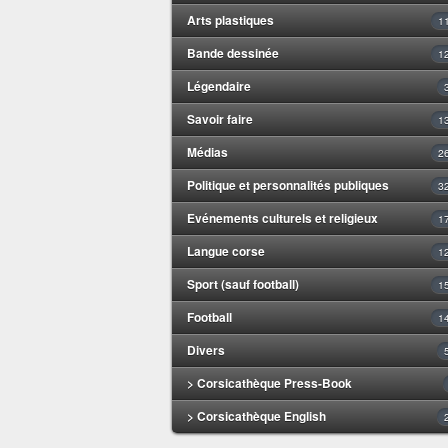
Arts plastiques
1
Bande dessinée
1
Légendaire
Savoir faire
1
Médias
2
Politique et personnalités publiques
3
Evénements culturels et religieux
1
Langue corse
1
Sport (sauf football)
1
Football
1
Divers
> Corsicathèque Press-Book
> Corsicathèque English