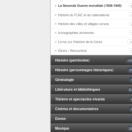
La Seconde Guerre mondiale (1939-1945)
Histoire du FLNC et du nationalisme
Histoire des villes et villages corses
Iconographies anciennes
Livres sur l'histoire de la Corse
1
Divers / Rencontres
Histoire (patrimoine)
12
Histoire (personnages historiques)
3
Généalogie
Littérature et bibliothèques
8
Théâtre et spectacles vivants
Cinéma et documentaires
Danse
Musique
2