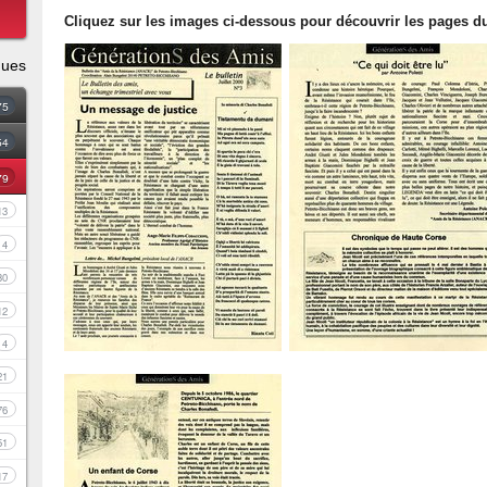
Cliquez sur les images ci-dessous pour découvrir les pages du
ques
75
54
79
13
4
30
12
4
21
76
51
17