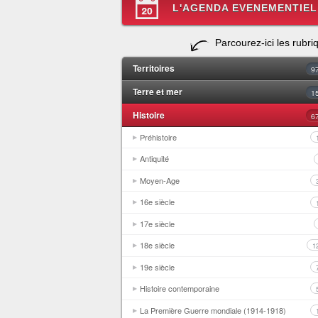
L'AGENDA EVENEMENTIEL
Parcourez-ici les rubri
Territoires
9
Terre et mer
1
Histoire
6
Préhistoire
Antiquité
Moyen-Age
16e siècle
17e siècle
18e siècle
1
19e siècle
Histoire contemporaine
La Première Guerre mondiale (1914-1918)