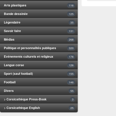
Arts plastiques
116
Bande dessinée
125
Légendaire
35
Savoir faire
131
Médias
268
Politique et personnalités publiques
320
Evénements culturels et religieux
176
Langue corse
126
Sport (sauf football)
155
Football
146
Divers
55
> Corsicathèque Press-Book
3
> Corsicathèque English
25