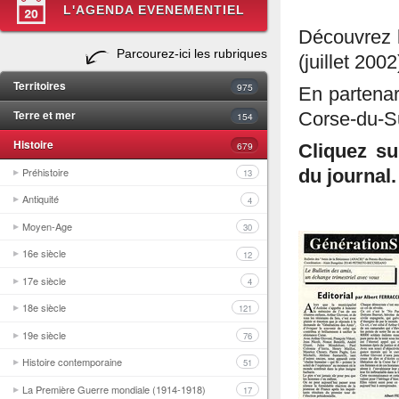
L'AGENDA EVENEMENTIEL
Découvrez 
Parcourez-ici les rubriques
(juillet 2002
Territoires
975
En partena
Terre et mer
Corse-du-Su
154
Histoire
679
Cliquez su
Préhistoire
du journal.
13
Antiquité
4
Moyen-Age
30
16e siècle
12
17e siècle
4
18e siècle
121
19e siècle
76
Histoire contemporaine
51
La Première Guerre mondiale (1914-1918)
17