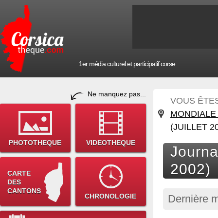
1er média culturel et participatif corse
Ne manquez pas...
VOUS ÊTES 
MONDIALE 
(JUILLET 2
PHOTOTHEQUE
VIDEOTHEQUE
Journa
2002)
CARTE
DES
CANTONS
CHRONOLOGIE
Dernière m