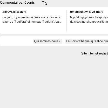
Commentaires récents
SIMON, le 11 avril
omobigusew, le 25 mars
bonjour, il y a une autre faute sur la devise :il
http://doxycycline-cheapbuy.si
s'agit de "frugifera" et non pas "frugiera". La...
doxycycline-cheapbuy.site.an
Qui sommes-nous ?
La Corsicathèque, qu'est-ce que
Site internet réalis