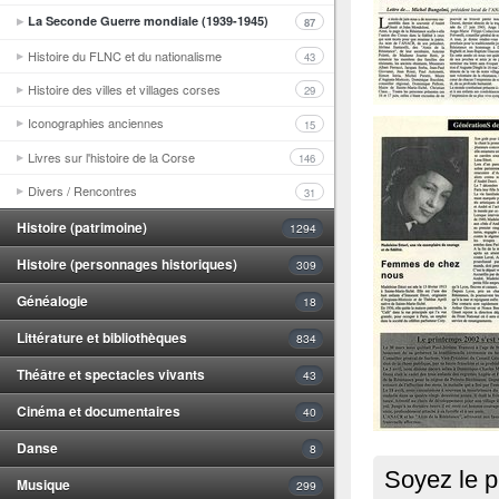
La Seconde Guerre mondiale (1939-1945)
87
Histoire du FLNC et du nationalisme
43
Histoire des villes et villages corses
29
Iconographies anciennes
15
Livres sur l'histoire de la Corse
146
Divers / Rencontres
31
Histoire (patrimoine)
1294
Histoire (personnages historiques)
309
Généalogie
18
Littérature et bibliothèques
834
Théâtre et spectacles vivants
43
Cinéma et documentaires
40
Danse
8
Soyez le p
Musique
299